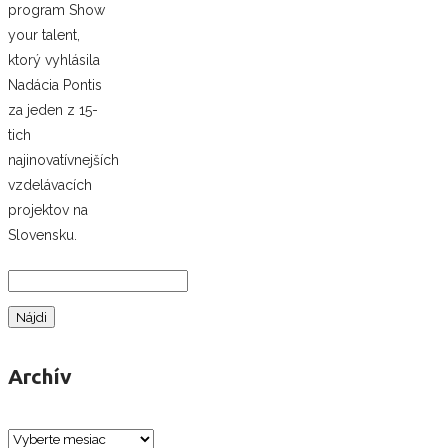
program Show
your talent,
ktorý vyhlásila
Nadácia Pontis
za jeden z 15-
tich
najinovatívnejších
vzdelávacích
projektov na
Slovensku.
Hľadať:
Archív
Archív