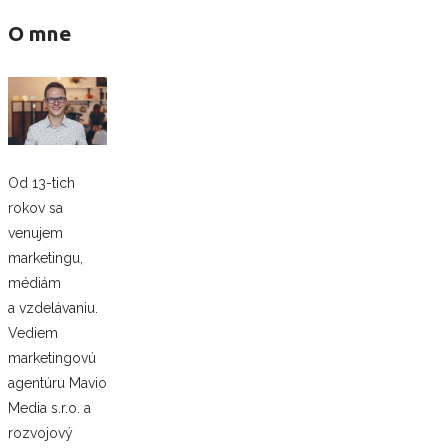
O mne
Od 13-tich
rokov sa
venujem
marketingu,
médiám
a vzdelávaniu.
Vediem
marketingovú
agentúru Mavio
Media s.r.o. a
rozvojový