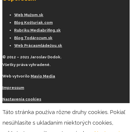
Web Mužom.sk
Blog Košturiak.com
Rubriku Mediabrifing.sk
Blog Todározum.sk
Web Prácasmládežou.sk
© 2012 – 2021 Jaroslav Dodok.
Všetky práva vyhradené.
Web vytvorilo
Mavio Media
Impressum
Nastavenia cookies
Táto stránka používa rôzne druhy cookies. Pokiaľ
nesúhlasíte s ukladaním niektorých cookies,