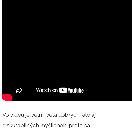
Vo videu je veľmi veľa dobrých, ale aj
diskutabilných myšlienok, preto sa