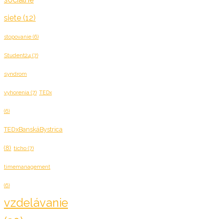
siete
(12)
stopovanie
(6)
Student24
(7)
syndrom
vyhorenia
(7)
TEDx
(6)
TEDxBanskáBystrica
(8)
ticho
(7)
timemanagement
(6)
vzdelávanie