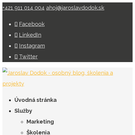
+421 911 014 004
ahoj@jaroslavdodok.sk
Facebook
LinkedIn
Instagram
Twitter
Úvodná stránka
Služby
Marketing
Školenia