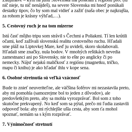
nič nieje, tu nič nenájdeš), na severe Slovenska mi hneď ponúkali
desiatky tipov, čo by som mal vidieť a zažiť (naša obec je najkrajšia,
za rohom je krásny výhľad,…).
5. Cestovný ruch je na tom mizerne
Istú časť môjho tripu som strávil s Čechmi a Poliakmi. Tí len krútili
očami, keď zažívali slovenskú realitu cestovného ruchu. Hľadali
sme pláž na Liptovkej Mare, keď ju uvideli, skoro skolabovali.
Hľadali sme značky, nula bodov. V mnohých reštikách nevedia
zamestnanci ani po Slovensky, nie to ešte po anglicky či po
nemecky. Nájsť nejakú maličkosť z regiónu (magnetku, tričko,
mapu či knihu) je ako hľadať ihlu v kope sena.
6. Osobné stretnutia sú veľká vzácnosť
Bude to znieť neuveriteľne, ale väčšina šoférov mi nezastavila preto,
aby mi pomohla (samozrejme bol to jeden z dôvodov), ale
predovšetkým preto, aby sa mohla vyrozprávať. Bol som z toho
skutočne prekvapený. No keď som sa pýtal, prečo mi ľudia zastavili
odpoveď bola: aby mi rýchlejšie ušla cesta, aby som ťa mohol
spoznať, nemám sa s kým rozprávať.
7. Výnimočnosť stretnutí