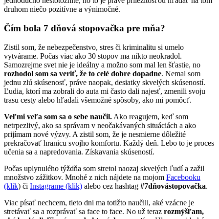
jednoducho nestotožníte, no to je práve príležitosťou hľadať na tom
druhom niečo pozitívne a výnimočné.
Čím bola 7 dňová stopovačka pre mňa?
Zistil som, že nebezpečenstvo, stres či kriminalitu si umelo
vytvárame. Počas viac ako 30 stopov ma nikto neokradol.
Samozrejme svet nie je ideálny a možno som mal len šťastie, no
rozhodol som sa veriť, že to celé dobre dopadne
. Nemal som
jednu zlú skúsenosť, práve naopak, desiatky skvelých skúseností.
Ľudia, ktorí ma zobrali do auta mi často dali najesť, zmenili svoju
trasu cesty alebo hľadali všemožné spôsoby, ako mi pomôcť.
Veľmi veľa som sa o sebe naučil.
Ako reagujem, keď som
netrpezlivý, ako sa správam v neočakávaných situáciách a ako
prijímam nové výzvy. A zistil som, že je nesmierne dôležité
prekračovať hranicu svojho komfortu. Každý deň. Lebo to je proces
učenia sa a napredovania. Získavania skúseností.
Počas uplynulého týždňa som stretol naozaj skvelých ľudí a zažil
množstvo zážitkov. Mnohé z nich nájdete na mojom
Facebooku
(klik
) či
Instagrame (klik)
alebo cez hashtag
#7dňovástopovačka
.
Viac písať nechcem, tieto dni ma totižto naučili, aké vzácne je
stretávať sa a rozprávať sa face to face. No už teraz
rozmýšľam,