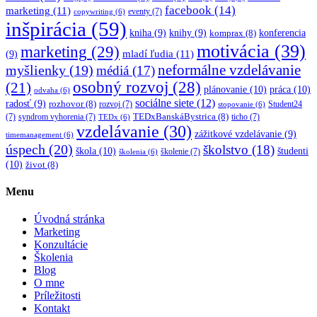
facebook
(14)
marketing
(11)
eventy
(7)
copywriting
(6)
inšpirácia
(59)
kniha
(9)
knihy
(9)
konferencia
komprax
(8)
motivácia
(39)
marketing
(29)
mladí ľudia
(11)
(9)
myšlienky
(19)
neformálne vzdelávanie
médiá
(17)
osobný rozvoj
(28)
(21)
plánovanie
(10)
práca
(10)
odvaha
(6)
sociálne siete
(12)
radosť
(9)
rozhovor
(8)
rozvoj
(7)
Student24
stopovanie
(6)
TEDxBanskáBystrica
(8)
(7)
syndrom vyhorenia
(7)
ticho
(7)
TEDx
(6)
vzdelávanie
(30)
zážitkové vzdelávanie
(9)
timemanagement
(6)
úspech
(20)
školstvo
(18)
škola
(10)
študenti
školenie
(7)
školenia
(6)
(10)
život
(8)
Menu
Úvodná stránka
Marketing
Konzultácie
Školenia
Blog
O mne
Príležitosti
Kontakt