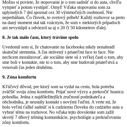
Možno si poviete, že stopovanie je o tom sadnúť si do auta, chvíľu
vytrpieť a potom vystúpiť. Omyl! Vďaka stopovaniu som za
uplynulých 7 dní spoznal cez 30 výnimočných osobností. Nie
nepreháňam. Čo človek, to svetový príbeh! Každý rozhovor sa preto
na daný moment stal tak vzácnym, že som v niektorých prípadoch
ani nevystúpil a odviezol sa aj o 20 či 50 kilometrov ďalej.
8. Je tak málo času, ktorý trávime spolu
Uvedomil som si, že chatovanie na facebooku nikdy nenahradí
skutočné stretnutia. A čas strávený s priateľmi face to face. Nie
nechcem moralizovať, ale sociálne siete sú z veľkej časti o tom, aby
sme boli v kontakte, nie to o tom, aby sme budovali priateľstvá a
venovali čas jeden druhému.
9. Zóna komfortu
Kľúčový dôvod, pre ktorý som sa vydal na cestu, bola potreba
zväčšiť svoju zónu komfortu. Prijať nové výzvy a prekročiť hranicu
pohodlia. Jedna z najdôležitejších zručností podnikateľa a
obchodníka, je neustály kontakt s novými ľuďmi. A verte mi, že
bolo veľmi ťažké sadnúť si k cudziemu človeku do cudzieho auta a
vybrať tému na rozhovor. No vďaka tejto dovolenke som zažil
skvelý 7 dňový tréning komunikácie, psychológie a prekračovania
zóny komfortu.