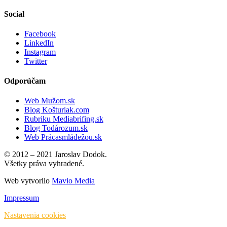
Social
Facebook
LinkedIn
Instagram
Twitter
Odporúčam
Web Mužom.sk
Blog Košturiak.com
Rubriku Mediabrifing.sk
Blog Todározum.sk
Web Prácasmládežou.sk
© 2012 – 2021 Jaroslav Dodok.
Všetky práva vyhradené.
Web vytvorilo
Mavio Media
Impressum
Nastavenia cookies