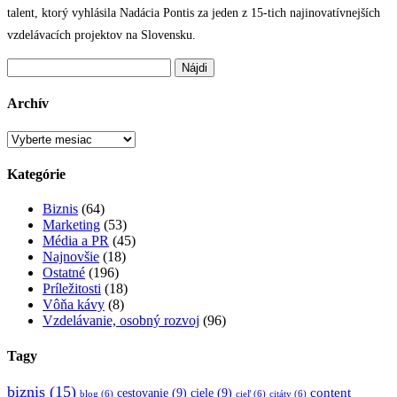
talent, ktorý vyhlásila Nadácia Pontis za jeden z 15-tich najinovatívnejších
vzdelávacích projektov na Slovensku.
Hľadať:
Archív
Archív
Kategórie
Biznis
(64)
Marketing
(53)
Média a PR
(45)
Najnovšie
(18)
Ostatné
(196)
Príležitosti
(18)
Vôňa kávy
(8)
Vzdelávanie, osobný rozvoj
(96)
Tagy
biznis
(15)
content
cestovanie
(9)
ciele
(9)
blog
(6)
cieľ
(6)
citáty
(6)