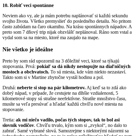
10. Robiť veci spontánne
Neviem ako vy, ale ja mám potrebu naplánovať si každú sekundu
svojho života. Všetko premyslieť do posledného detailu. No pritom
často zabúdam na čaro okamihu. Na krásu spontánnych nápadov. A
preto som 7 dňový trip nijak obzvlášť neplánoval. Ráno som vstal a
vydal som sa na miesto, ktoré ma zaujalo na mape.
Nie všetko je ideálne
Preto by som rád upozornil na 3 dôležité veci, ktoré sa týkajú
stopovania. Prvá:
pokiaľ sa dá nikdy nestopujte na diaľničných
mostoch a obchvatoch.
To sú miesta, kde vám niekto nezastaví.
Takto som si v Martine zbytočne vystál hodinu a pol.
Druhá:
neberte si stop na pár kilometrov.
Aj keď sa to zdá ako
dobrý nápad, v prípade, že cestujete na dlhšie vzdialenosti, 5
kilometrové stopy sú strašne neefektívne. Stratíte množstvo času,
musíte sa veľa presúvať a hľadať každú chvíľu nové miesta na
stopovanie.
Tretia:
ak mi niečo vadilo, počas tých stopov, tak to bol asi
slovník vodičov
. Chvíľu trvalo, kým som si „zvykol“, no dalo to
zabrať. Samé vybrané slová. Samozrejme s niektorými názormi sa