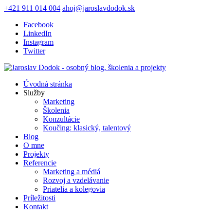
+421 911 014 004
ahoj@jaroslavdodok.sk
Facebook
LinkedIn
Instagram
Twitter
Úvodná stránka
Služby
Marketing
Školenia
Konzultácie
Koučing: klasický, talentový
Blog
O mne
Projekty
Referencie
Marketing a médiá
Rozvoj a vzdelávanie
Priatelia a kolegovia
Príležitosti
Kontakt