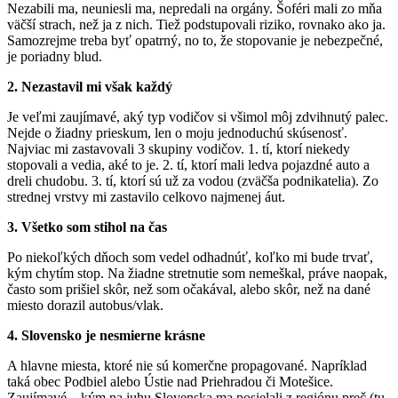
Nezabili ma, neuniesli ma, nepredali na orgány. Šoféri mali zo mňa
väčší strach, než ja z nich. Tiež podstupovali riziko, rovnako ako ja.
Samozrejme treba byť opatrný, no to, že stopovanie je nebezpečné,
je poriadny blud.
2. Nezastavil mi však každý
Je veľmi zaujímavé, aký typ vodičov si všimol môj zdvihnutý palec.
Nejde o žiadny prieskum, len o moju jednoduchú skúsenosť.
Najviac mi zastavovali 3 skupiny vodičov. 1. tí, ktorí niekedy
stopovali a vedia, aké to je. 2. tí, ktorí mali ledva pojazdné auto a
dreli chudobu. 3. tí, ktorí sú už za vodou (zväčša podnikatelia). Zo
strednej vrstvy mi zastavilo celkovo najmenej áut.
3. Všetko som stihol na čas
Po niekoľkých dňoch som vedel odhadnúť, koľko mi bude trvať,
kým chytím stop. Na žiadne stretnutie som nemeškal, práve naopak,
často som prišiel skôr, než som očakával, alebo skôr, než na dané
miesto dorazil autobus/vlak.
4. Slovensko je nesmierne krásne
A hlavne miesta, ktoré nie sú komerčne propagované. Napríklad
taká obec Podbiel alebo Ústie nad Priehradou či Motešice.
Zaujímavé – kým na juhu Slovenska ma posielali z regiónu preč (tu