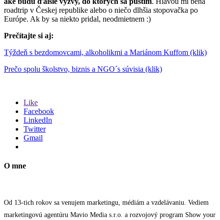
aké budú ďalšie výzvy, do ktorých sa pustím
. Hlavou mi behá
roadtrip v Českej republike alebo o niečo dlhšia stopovačka po
Európe. Ak by sa niekto pridal, neodmietnem :)
Prečítajte si aj:
Týždeň s bezdomovcami, alkoholikmi a Mariánom Kuffom (klik)
Prečo spolu školstvo, biznis a NGO´s súvisia (klik)
Like
Facebook
LinkedIn
Twitter
Gmail
O mne
Od 13-tich rokov sa venujem marketingu, médiám a vzdelávaniu. Vediem
marketingovú agentúru Mavio Media s.r.o. a rozvojový program Show your