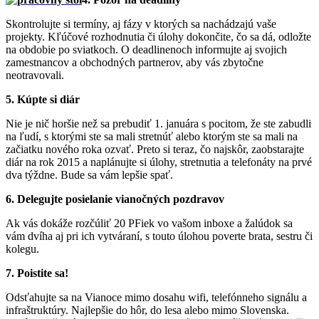
Skontrolujte si termíny, aj fázy v ktorých sa nachádzajú vaše
projekty. Kľúčové rozhodnutia či úlohy dokončite, čo sa dá, odložte
na obdobie po sviatkoch. O deadlinenoch informujte aj svojich
zamestnancov a obchodných partnerov, aby vás zbytočne
neotravovali.
5. Kúpte si diár
Nie je nič horšie než sa prebudiť 1. januára s pocitom, že ste zabudli
na ľudí, s ktorými ste sa mali stretnúť alebo ktorým ste sa mali na
začiatku nového roka ozvať. Preto si teraz, čo najskôr, zaobstarajte
diár na rok 2015 a naplánujte si úlohy, stretnutia a telefonáty na prvé
dva týždne. Bude sa vám lepšie spať.
6. Delegujte posielanie vianočných pozdravov
Ak vás dokáže rozčúliť 20 PFiek vo vašom inboxe a žalúdok sa
vám dvíha aj pri ich vytváraní, s touto úlohou poverte brata, sestru či
kolegu.
7. Poistite sa!
Odsťahujte sa na Vianoce mimo dosahu wifi, telefónneho signálu a
infraštruktúry. Najlepšie do hôr, do lesa alebo mimo Slovenska.