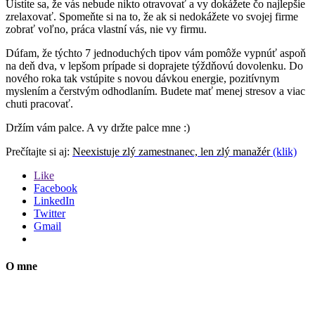
Uistíte sa, že vás nebude nikto otravovať a vy dokážete čo najlepšie
zrelaxovať. Spomeňte si na to, že ak si nedokážete vo svojej firme
zobrať voľno, práca vlastní vás, nie vy firmu.
Dúfam, že týchto 7 jednoduchých tipov vám pomôže vypnúť aspoň
na deň dva, v lepšom prípade si doprajete týždňovú dovolenku. Do
nového roka tak vstúpite s novou dávkou energie, pozitívnym
myslením a čerstvým odhodlaním. Budete mať menej stresov a viac
chuti pracovať.
Držím vám palce. A vy držte palce mne :)
Prečítajte si aj:
Neexistuje zlý zamestnanec, len zlý manažér
(klik)
Like
Facebook
LinkedIn
Twitter
Gmail
O mne