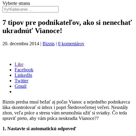
Vyberte stranu
7 tipov pre podnikateľov, ako si nenechať
ukradnúť Vianoce!
20. decembra 2014
|
Biznis
|
0 komentárov
Like
Facebook
LinkedIn
Twitter
Gmail
Biznis predsa musí bežať aj počas Vianoc a nejedného podnikavca
láka skontrolovať si inbox i popri Štedrovečernej večeri. Neustály
zhon, veľa práce a stresu vám neumožnia užiť si sviatky. Čo teda
spraviť preto, aby vám práca neukradla Vianoce??
1. Nastavte si automatickú odpoveď