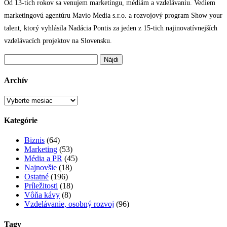
Od 13-tich rokov sa venujem marketingu, médiám a vzdelávaniu. Vediem
marketingovú agentúru Mavio Media s.r.o. a rozvojový program Show your
talent, ktorý vyhlásila Nadácia Pontis za jeden z 15-tich najinovatívnejších
vzdelávacích projektov na Slovensku.
Hľadať:
Archív
Archív
Kategórie
Biznis
(64)
Marketing
(53)
Média a PR
(45)
Najnovšie
(18)
Ostatné
(196)
Príležitosti
(18)
Vôňa kávy
(8)
Vzdelávanie, osobný rozvoj
(96)
Tagy