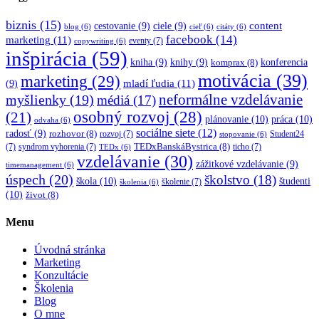
biznis
(15)
content
cestovanie
(9)
ciele
(9)
blog
(6)
cieľ
(6)
citáty
(6)
facebook
(14)
marketing
(11)
eventy
(7)
copywriting
(6)
inšpirácia
(59)
kniha
(9)
knihy
(9)
konferencia
komprax
(8)
motivácia
(39)
marketing
(29)
mladí ľudia
(11)
(9)
myšlienky
(19)
neformálne vzdelávanie
médiá
(17)
osobný rozvoj
(28)
(21)
plánovanie
(10)
práca
(10)
odvaha
(6)
sociálne siete
(12)
radosť
(9)
rozhovor
(8)
rozvoj
(7)
Student24
stopovanie
(6)
TEDxBanskáBystrica
(8)
(7)
syndrom vyhorenia
(7)
ticho
(7)
TEDx
(6)
vzdelávanie
(30)
zážitkové vzdelávanie
(9)
timemanagement
(6)
úspech
(20)
školstvo
(18)
škola
(10)
študenti
školenie
(7)
školenia
(6)
(10)
život
(8)
Menu
Úvodná stránka
Marketing
Konzultácie
Školenia
Blog
O mne