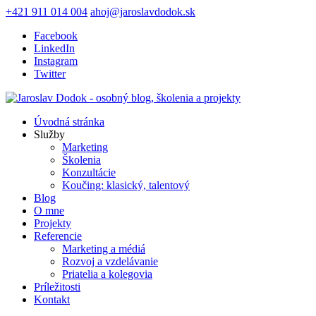
+421 911 014 004
ahoj@jaroslavdodok.sk
Facebook
LinkedIn
Instagram
Twitter
Úvodná stránka
Služby
Marketing
Školenia
Konzultácie
Koučing: klasický, talentový
Blog
O mne
Projekty
Referencie
Marketing a médiá
Rozvoj a vzdelávanie
Priatelia a kolegovia
Príležitosti
Kontakt