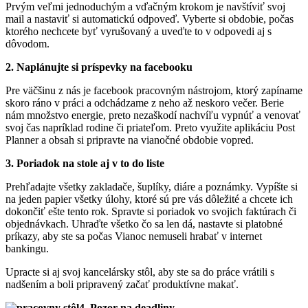
Prvým veľmi jednoduchým a vďačným krokom je navštíviť svoj
mail a nastaviť si automatickú odpoveď. Vyberte si obdobie, počas
ktorého nechcete byť vyrušovaný a uveďte to v odpovedi aj s
dôvodom.
2. Naplánujte si príspevky na facebooku
Pre väčšinu z nás je facebook pracovným nástrojom, ktorý zapíname
skoro ráno v práci a odchádzame z neho až neskoro večer. Berie
nám množstvo energie, preto nezaškodí nachvíľu vypnúť a venovať
svoj čas napríklad rodine či priateľom. Preto využite aplikáciu Post
Planner a obsah si pripravte na vianočné obdobie vopred.
3. Poriadok na stole aj v to do liste
Prehľadajte všetky zakladače, šuplíky, diáre a poznámky. Vypíšte si
na jeden papier všetky úlohy, ktoré sú pre vás dôležité a chcete ich
dokončiť ešte tento rok. Spravte si poriadok vo svojich faktúrach či
objednávkach. Uhraďte všetko čo sa len dá, nastavte si platobné
príkazy, aby ste sa počas Vianoc nemuseli hrabať v internet
bankingu.
Upracte si aj svoj kancelársky stôl, aby ste sa do práce vrátili s
nadšením a boli pripravený začať produktívne makať.
4. Pozor na deadliny