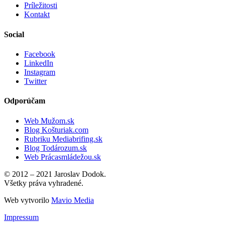
Príležitosti
Kontakt
Social
Facebook
LinkedIn
Instagram
Twitter
Odporúčam
Web Mužom.sk
Blog Košturiak.com
Rubriku Mediabrifing.sk
Blog Todározum.sk
Web Prácasmládežou.sk
© 2012 – 2021 Jaroslav Dodok.
Všetky práva vyhradené.
Web vytvorilo
Mavio Media
Impressum