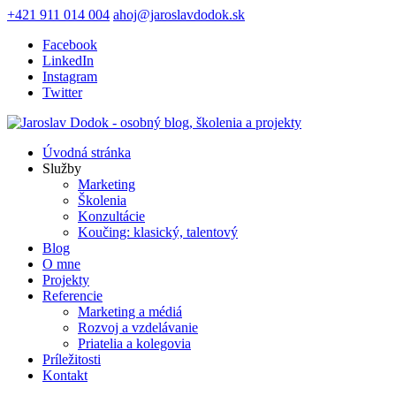
+421 911 014 004
ahoj@jaroslavdodok.sk
Facebook
LinkedIn
Instagram
Twitter
Úvodná stránka
Služby
Marketing
Školenia
Konzultácie
Koučing: klasický, talentový
Blog
O mne
Projekty
Referencie
Marketing a médiá
Rozvoj a vzdelávanie
Priatelia a kolegovia
Príležitosti
Kontakt