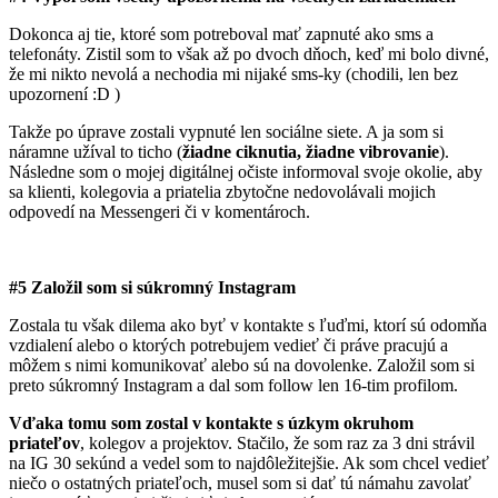
Dokonca aj tie, ktoré som potreboval mať zapnuté ako sms a
telefonáty. Zistil som to však až po dvoch dňoch, keď mi bolo divné,
že mi nikto nevolá a nechodia mi nijaké sms-ky (chodili, len bez
upozornení :D )
Takže po úprave zostali vypnuté len sociálne siete. A ja som si
náramne užíval to ticho (
žiadne ciknutia, žiadne vibrovanie
).
Následne som o mojej digitálnej očiste informoval svoje okolie, aby
sa klienti, kolegovia a priatelia zbytočne nedovolávali mojich
odpovedí na Messengeri či v komentároch.
#5 Založil som si súkromný Instagram
Zostala tu však dilema ako byť v kontakte s ľuďmi, ktorí sú odomňa
vzdialení alebo o ktorých potrebujem vedieť či práve pracujú a
môžem s nimi komunikovať alebo sú na dovolenke. Založil som si
preto súkromný Instagram a dal som follow len 16-tim profilom.
Vďaka tomu som zostal v kontakte s úzkym okruhom
priateľov
, kolegov a projektov. Stačilo, že som raz za 3 dni strávil
na IG 30 sekúnd a vedel som to najdôležitejšie. Ak som chcel vedieť
niečo o ostatných priateľoch, musel som si dať tú námahu zavolať