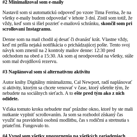
#2 Minimalizoval som e-maily
Nastavil som si automatickú odpoveď po vzore Tima Ferrisa, že na
všetky e-maily budem odpovedať v lehote 3 dní. Zistil som totiž, že
vždy, keď som si išiel pozrieť e-mailovú schránku,
skončil som pri
scrollovaní Instagramu.
Denne som na mail chodil aj desať či dvanásť krát. Vlastne vždy,
keď mi prišla nejaká notifikácia o prichádzajúcej pošte. Tento svoj
návyk som zmenil na 2 kontroly mailov denne: 12:30 pred
odchodom na obed a 15:30. Ak som aj neodpovedal na všetky, stále
som mal dvojdňovú rezervu.
#3 Naplánoval som si alternatívnu aktivitu
Autor knihy Digitálny minimalizmu, Cal Newport, radí naplánovať
si aktivity, ktorým sa chcete venovať v čase, ktorý ušetríte tým, že
nebudete na sociálnych sieťach. A to
ešte pred tým ako z nich
odídete.
Vďaka tomuto kroku nebudete mať prázdne okno, ktoré by ste mali
nutkanie vyplniť scrollovaním. Ja som sa rozhodol získaný čas
využiť na pravidelnú osobnú modlitbu, čas s rodičmi a stretnutia s
priateľmi. Fungovalo to.
#4 Vypol som všetky upozornenia na všetkých zariadeniach