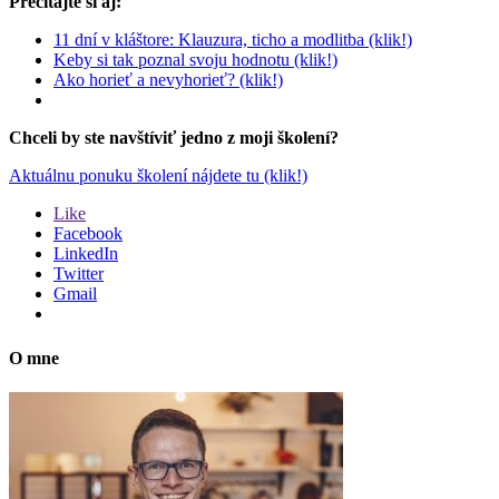
Prečítajte si aj:
11 dní v kláštore: Klauzura, ticho a modlitba (klik!)
Keby si tak poznal svoju hodnotu (klik!)
Ako horieť a nevyhorieť? (klik!)
Chceli by ste navštíviť jedno z moji školení?
Aktuálnu ponuku školení nájdete tu (klik!)
Like
Facebook
LinkedIn
Twitter
Gmail
O mne