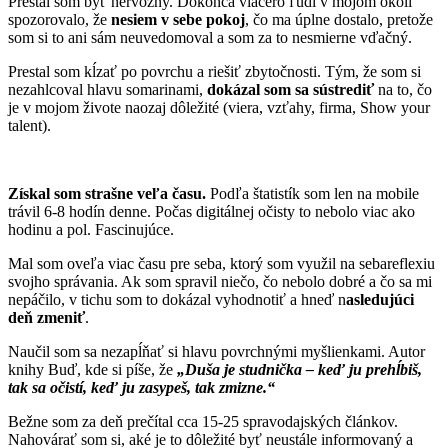
Prestal som byť nervózny. Dokonca viacero ľudí v mojom okolí
spozorovalo, že
nesiem v sebe pokoj
, čo ma úplne dostalo, pretože
som si to ani sám neuvedomoval a som za to nesmierne vďačný.
Prestal som kĺzať po povrchu a riešiť zbytočnosti. Tým, že som si
nezahlcoval hlavu somarinami,
dokázal som sa sústrediť
na to, čo
je v mojom živote naozaj dôležité (viera, vzťahy, firma, Show your
talent).
Získal som strašne veľa času.
Podľa štatistík som len na mobile
trávil 6-8 hodín denne. Počas digitálnej očisty to nebolo viac ako
hodinu a pol. Fascinujúce.
Mal som oveľa viac času pre seba, ktorý som využil na sebareflexiu
svojho správania. Ak som spravil niečo, čo nebolo dobré a čo sa mi
nepáčilo, v tichu som to dokázal vyhodnotiť a hneď n
asledujúci
deň zmeniť
.
Naučil som sa nezapĺňať si hlavu povrchnými myšlienkami. Autor
knihy Buď, kde si píše, že
„Duša je studnička – keď ju prehĺbiš,
tak sa očistí, keď ju zasypeš, tak zmizne.“
Bežne som za deň prečítal cca 15-25 spravodajských článkov.
Nahovárať som si, aké je to dôležité byť neustále informovaný a