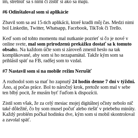
im, stretnúť sa s nimi či zistiť si ako sa majú.
#6 Odinštaloval som si aplikácie
Zbavil som sa asi 15-tich aplikácii, ktoré kradli môj čas. Medzi nimi
bol Linkedin, Twitter, Whatsapp, Facebook, TikTok či Trello.
Keď som od tohto momentu mal nutkanie pozrieť si čo je nové v
online svete,
mal som prirodzenú prekážku dostať sa k tomuto
obsah
u. Na každom účte som si zároveň zmenil heslo na tak
komplikované, aby som si ho nezapamätal. Takže kým som sa
prihlásil späť na FB, radšej som to vzdal.
#7 Nastavil som si na mobile režim Nerušiť
A rozhodol som sa mať ho zapnutý
24 hodín denne 7 dní v týždni.
Áno, aj počas práce. Bol to náročný krok, pretože som mal v sebe
ten blbý pocit, že musím byť ľuďom k dispozícii.
Zistil som však, že za celý mesiac mojej digitálnej očisty nebolo nič
také dôležité, čo by som musel počuť alebo riešiť v priebehu minúty.
Každý problém počkal hodinku dve, kým som si mobil skontroloval
a zavolal späť.