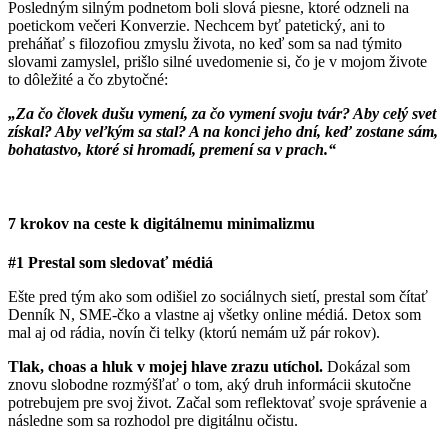
Posledným silným podnetom boli slová piesne, ktoré odzneli na
poetickom večeri Konverzie. Nechcem byť patetický, ani to
preháňať s filozofiou zmyslu života, no keď som sa nad týmito
slovami zamyslel, prišlo silné uvedomenie si, čo je v mojom živote
to dôležité a čo zbytočné:
„Za čo človek dušu vymení, za čo vymení svoju tvár? Aby celý svet
získal? Aby veľkým sa stal? A na konci jeho dní, keď zostane sám,
bohatastvo, ktoré si hromadí, premení sa v prach.“
7 krokov na ceste k digitálnemu minimalizmu
#1 Prestal som sledovať médiá
Ešte pred tým ako som odišiel zo sociálnych sietí, prestal som čítať
Denník N, SME-čko a vlastne aj všetky online médiá. Detox som
mal aj od rádia, novín či telky (ktorú nemám už pár rokov).
Tlak, choas a hluk v mojej hlave zrazu utíchol.
Dokázal som
znovu slobodne rozmýšľať o tom, aký druh informácii skutočne
potrebujem pre svoj život. Začal som reflektovať svoje správenie a
následne som sa rozhodol pre digitálnu očistu.