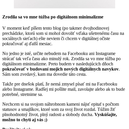
Zrodila sa vo mne túžba po digitálnom minimalizme
V moment keď píšem tento blog (po takmer dvojhodinovej
prechádzke, ktorú som si mohol dovoliť vďaka ušetrenému času na
sociálnych sieťach) ešte neviem či chcem v digitálnej očiste
pokračovať aj ďalší mesiac.
No jedno je isté, určite nebudem na Facebooku ani Instagrame
strácať tak veľa času ako minulý rok. Zrodila sa vo mne túžba po
digitálnom minimalizme. Preto budem v nasledujúcich dňoch
pokračovať v budovaní mojich nových digitálnych navykov
.
Sám som zvedavý, kam ma dovedie táto cesta.
Takže pre dnešok platí, že nemá zmysel písať mi na Facebooku
alebo Instagrame. Radšej mi pošlite mail, zavolajte alebo ak to bude
potrebné, stretnime sa.
Nechcem si na svojom náhrobnom kameni nájsť epitaf s počtom
statusov a smajlíkov, ktoré som za svoj život rozdal. Túžim žiť
plnohodnotný život, plný radosti a slobody ducha.
Vyskúšajte,
možno to chytí aj vás ;)