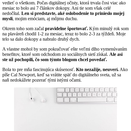
vedieť o všetkom. Počas digitálnej očisty, ktorá trvala čosi viac ako
mesiac to bolo asi 7 článkov dokopy. Ani tie som však celé
nedočítal.
Len si predstavte, aké oslobodenie to prinieslo mojej
mysli
, mojim emóciam, aj môjmu duchu.
Okrem toho som začal
pravidelne športovať.
Kým minulý rok som
na plaváreň chodil 1-2 za mesiac, teraz to bolo 2-3 za týždeň. Moje
telo sa dalo dokopy a nabralo druhý dych.
A vlastne mohol by som pokračovať ešte veľmi dlho vymenúvaním
benefitov, ktoré som odchodom zo sociálnych sietí získal.
Ale asi
ste už pochopili, čo som týmto blogom chcel povedať.
Bola to pre mňa fascinujúca skúsenosť.
Kto nezažije, neuverí.
Ako
píše Cal Newport, keď sa vrátite späť do digitálneho sveta, už sa
naň nedokážete pozerať tými istými očami.