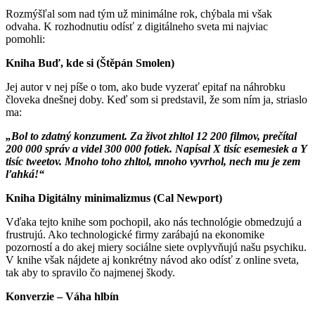
Rozmýšľal som nad tým už minimálne rok, chýbala mi však
odvaha. K rozhodnutiu odísť z digitálneho sveta mi najviac
pomohli:
Kniha Buď, kde si (Štěpán Smolen)
Jej autor v nej píše o tom, ako bude vyzerať epitaf na náhrobku
človeka dnešnej doby. Keď som si predstavil, že som ním ja, striaslo
ma:
„Bol to zdatný konzument. Za život zhltol 12 200 filmov, prečítal
200 000 správ a videl 300 000 fotiek. Napísal X tisíc esemesiek a Y
tisíc tweetov. Mnoho toho zhltol, mnoho vyvrhol, nech mu je zem
ľahká!“
Kniha Digitálny minimalizmus (Cal Newport)
Vďaka tejto knihe som pochopil, ako nás technológie obmedzujú a
frustrujú. Ako technologické firmy zarábajú na ekonomike
pozorností a do akej miery sociálne siete ovplyvňujú našu psychiku.
V knihe však nájdete aj konkrétny návod ako odísť z online sveta,
tak aby to spravilo čo najmenej škody.
Konverzie – Váha hlbín