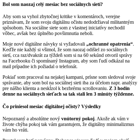
Bol som naozaj celý mesiac bez sociálnych sietí?
Aby som sa vyhol zbytočnej kritike v komentároch, verejne
priznávam, že som svoju digitálnu očistu nedodržiaval militantným
spôsobom. Na sociálne siete som z vlastnej iniciatívy nechodil
vôbec, avšak bez úplného povšimnutia neboli.
Moje nové digitálne návyky si vyžadovali
„ochranné opatrenia“
.
Keďže nie každý si všimol, že som naozaj odišiel zo sociálnych
sietí, cca raz/dvakrát za týždeň som si na 60 sekúnd otvoril správy
na Facebooku či spomínaný Instagram, aby som ľudí odkázal na
mail prípadne ich požiadal o telefonát.
Pokiaľ som pracoval na nejakej kampani, prísne som sledoval svoje
správanie, aby som bol na sociálnej sieti iba za účelom napr. analýzy
pre nášho klienta a neskĺzol k bezbrému scrollovaniu.
Z 3 hodín
denne na sociálnych sieťach sa tak stali len 3 minúty týždenne.
Čo priniesol mesiac digitálnej očisty? Výsledky
Nepoznaný a absolútne nový
vnútorný pokoj
. Akože ak vám v
živote chýba pokoj tak vám garantujem, že digitálny minimalizmus
vám ho vráti.