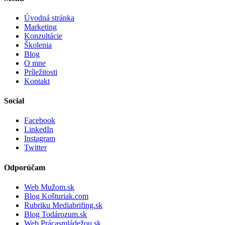
Úvodná stránka
Marketing
Konzultácie
Školenia
Blog
O mne
Príležitosti
Kontakt
Social
Facebook
LinkedIn
Instagram
Twitter
Odporúčam
Web Mužom.sk
Blog Košturiak.com
Rubriku Mediabrifing.sk
Blog Todározum.sk
Web Prácasmládežou.sk