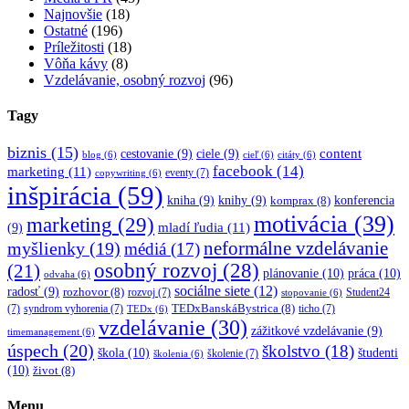
Najnovšie
(18)
Ostatné
(196)
Príležitosti
(18)
Vôňa kávy
(8)
Vzdelávanie, osobný rozvoj
(96)
Tagy
biznis
(15)
content
cestovanie
(9)
ciele
(9)
blog
(6)
cieľ
(6)
citáty
(6)
facebook
(14)
marketing
(11)
eventy
(7)
copywriting
(6)
inšpirácia
(59)
kniha
(9)
knihy
(9)
konferencia
komprax
(8)
motivácia
(39)
marketing
(29)
mladí ľudia
(11)
(9)
myšlienky
(19)
neformálne vzdelávanie
médiá
(17)
osobný rozvoj
(28)
(21)
plánovanie
(10)
práca
(10)
odvaha
(6)
sociálne siete
(12)
radosť
(9)
rozhovor
(8)
rozvoj
(7)
Student24
stopovanie
(6)
TEDxBanskáBystrica
(8)
(7)
syndrom vyhorenia
(7)
ticho
(7)
TEDx
(6)
vzdelávanie
(30)
zážitkové vzdelávanie
(9)
timemanagement
(6)
úspech
(20)
školstvo
(18)
škola
(10)
študenti
školenie
(7)
školenia
(6)
(10)
život
(8)
Menu