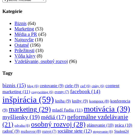
Kategórie
Biznis
(64)
Marketing
(53)
Média a PR
(45)
Najnovšie
(18)
Ostatné
(196)
Príležitosti
(18)
Vôňa kávy
(8)
Vzdelávanie, osobný rozvoj
(96)
Tagy
biznis
(15)
content
cestovanie
(9)
ciele
(9)
blog
(6)
cieľ
(6)
citáty
(6)
facebook
(14)
marketing
(11)
eventy
(7)
copywriting
(6)
inšpirácia
(59)
kniha
(9)
knihy
(9)
konferencia
komprax
(8)
motivácia
(39)
marketing
(29)
mladí ľudia
(11)
(9)
myšlienky
(19)
neformálne vzdelávanie
médiá
(17)
osobný rozvoj
(28)
(21)
plánovanie
(10)
práca
(10)
odvaha
(6)
sociálne siete
(12)
radosť
(9)
rozhovor
(8)
rozvoj
(7)
Student24
stopovanie
(6)