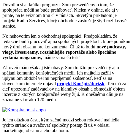
Dovolím si aj krátku prognózu. Som presvedčený o tom, že
spolupráca médií sa bude prehlbovať. Nielen v online, ale aj v
printe, na televíznom trhu či v rádiách. Skvelým príkladom je
projekt Radio Services, ktorý obchodne zastrešuje štyri rozhlasové
stanice.
No nehovorím len o obchodnej spolupráci. Predpokladám, že
redakcie budú pracovať aj na spoločných projektoch, ktoré ponúknu
nový druh obsahu pre konzumenta. Či už to budú
nové podcasty,
vlogy, livestreamy, rozsiahlejšie reportáže alebo špeciálne
vydania magazínov,
máme sa na čo tešiť.
Zároveň mám však aj isté obavy. Som totižto presvedčený aj o
spájaní komunity konšpiračných médií. Ich majitelia zažili v
uplynulom období veľmi nepríjemnú skúsenosť, keď sa na
slovenskom internete objavil
projekt Konšpirátori.sk
. Ten má za
cieľ upozorniť zadávateľov na klamlivý obsah a obmedziť objem
inzercie z ktorých konšpiračné weby žijú. K dnešnému dňu je na
zozname viac ako 120 médií.
Je len otázkou času, kým začnú medzi sebou rokovať majitelia
týchto stránok a zvažovať spoločný postup či už v oblasti
marketingu, obsahu alebo obchodu.