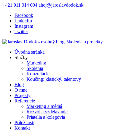
+421 911 014 004
ahoj@jaroslavdodok.sk
Facebook
LinkedIn
Instagram
Twitter
Úvodná stránka
Služby
Marketing
Školenia
Konzultácie
Koučing: klasický, talentový
Blog
O mne
Projekty
Referencie
Marketing a médiá
Rozvoj a vzdelávanie
Priatelia a kolegovia
Príležitosti
Kontakt