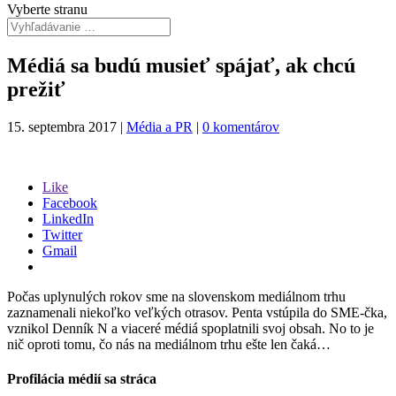
Vyberte stranu
Médiá sa budú musieť spájať, ak chcú
prežiť
15. septembra 2017
|
Média a PR
|
0 komentárov
Like
Facebook
LinkedIn
Twitter
Gmail
Počas uplynulých rokov sme na slovenskom mediálnom trhu
zaznamenali niekoľko veľkých otrasov. Penta vstúpila do SME-čka,
vznikol Denník N a viaceré médiá spoplatnili svoj obsah. No to je
nič oproti tomu, čo nás na mediálnom trhu ešte len čaká…
Profilácia médií sa stráca