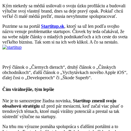
Kým niekedy sa médiá usilovali o svoju úzku profiláciu a budovali
výlučne svoj vlastný brand, dnes sa deje pravý opak. Pokiaľ chcú
veľké či malé médiá prežiť, musia nevyhnutne spolupracovať.
Pozrime sa na portál
Startitup.sk
, ktorý sa už len podľa svojho
názvu venuje problematike startupov. Človek by teda očakával, že
na webe nájde články o mladých podnikateľoch a ich ceste do sveta
veľkého biznisu. Tak som si na ich web klikol. A čo sa nestalo.
Prvý článok o „Čiernych dierach“, druhý článok o „Čínskych
obchodníkoch“, ďalší článok o „Vychytávkach nového Apple iOS“,
ďalej čosi o „Developeroch“ či „Škode Superb“.
Čím virálnejšie, tým lepšie
Nie je to samozrejme žiadna novinka,
Startitup zmenil svoju
obsahovú stratégiu
už pred pár mesiacmi, keď začal viac písať o
trendových témach, ktoré majú virálny potenciál a prestal sa tak
sústrediť výlučne na startupy.
Na trhu mu výrazne pomáha spolupráca s ďalšími portálmi a to