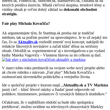
Interez.sk, Fontech.sk, Sketcher.sk, Babskeveci.sk, Odzadu.sk na
ktorých predáva inzerciu. Mladá cieľová skupina, trendové témy a
virálny obsah je veľmi dobrý základ na
dokonalú obchodnú
stratégiu.
Fair play Michala Kovačiča?
Ak argumentujete tým, že Startitup.sk predsa nie je tradičné
médium, tak sa poďme pozrieť na spravodajstvo. Je to už nejaký ten
čas, čo sa
Aktuality.sk
rozhodli zmeniť svoj koncept, nakúpili do
redakcie šikovných novinárov a začali klásť dôraz na seriózny
obsah. Odvážili sa experimentovať aj s investigatívou a po vydaní
knihy Mareka Vagoviča – Vlastnou hlavou sa im celkom aj darí.
V marci tohto roku predstavili na svojom webe nový projekt alebo
ak chcete rubriku s názvom „Fair play“ Michala Kovačiča s
osobnosťami slovenského politického a verejného života.
Ide o spoločný projekt v ktorom majú ,,
Aktuality.sk a TV Markíza
jasný cieľ – klásť férové otázky a žiadať jasné odpovede od
politikov, biznismenov, poslancov či vysokých štátnych úradníkov.“
Očakávam, že v najbližšom období sa bude táto spolupráca
prehlbovať, možno uvidíme na televíznych obrazovkách Markízy