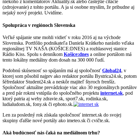
niekoho z komentátorov Aktuality.sk alebo častejšie citácie
(zdrojovanie) z tohto portálu. A ja si osobne myslím, že pribudne aj
nejaký nový projekt. Uvidíme.
Spolupráca v regiónoch Slovenska
Veľké spájanie sme mohli vidieť v roku 2016 aj na východe
Slovenska. Portfólio podnikateľa Daniela Krátkeho narástlo vďaka
regionálnej TV NAŠA (KOŠICE:DNES) a rozhlasovej stanice
Rádio Kiss. Spolu s denníkom
Košice:dnes
a online portálom má
tento lokálny mediálny dom dosah na 300 000 ľudí.
Podobnú skúsenosť so spájaním má aj spoločnosť
Global24
, v
ktorej som pôsobil najprv ako redaktor portálu Bystrica24.sk, potom
šéfredaktor Student24.sk a neskôr majiteľ štyroch frenšíz.
Spoločnosť aktuálne prevádzkuje viac ako 30 regionálnych portálov
a pred pár rokmi vstúpila do spoločného projektu
internet.sk
, pod
ktorý patria aj weby zdravie.sk, sport7.sk, rodinka.sk,
ludialudom.sk, fony.sk či ephoto.sk.
Len za posledný rok získala spoločnosť internet.sk do svojej
skupiny ďalšie nové portály ako imeteo.sk či cvičte.sk.
Aká budúcnosť nás čaká na mediálnom trhu?