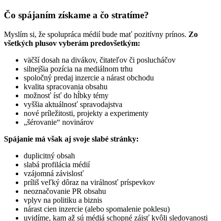
Čo spájaním získame a čo stratíme?
Myslím si, že spolupráca médií bude mať pozitívny prínos.
Zo
všetkých plusov vyberám predovšetkým:
väčší dosah na divákov, čitateľov či poslucháčov
silnejšia pozícia na mediálnom trhu
spoločný predaj inzercie a nárast obchodu
kvalita spracovania obsahu
možnosť ísť do hĺbky témy
vyššia aktuálnosť spravodajstva
nové príležitosti, projekty a experimenty
„šérovanie“ novinárov
Spájanie má však aj svoje slabé stránky:
duplicitný obsah
slabá profilácia médií
vzájomná závislosť
príliš veľký dôraz na virálnosť príspevkov
neoznačovanie PR obsahu
vplyv na politiku a biznis
nárast cien inzercie (alebo spomalenie poklesu)
uvidíme, kam až sú médiá schopné zájsť kvôli sledovanosti