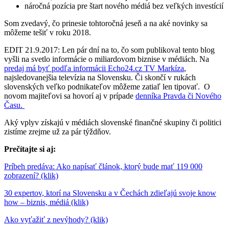
náročná pozícia pre štart nového médiá bez veľkých investícií
Som zvedavý, čo prinesie tohtoročná jeseň a na aké novinky sa
môžeme tešiť v roku 2018.
EDIT 21.9.2017: Len pár dní na to, čo som publikoval tento blog
vyšli na svetlo informácie o miliardovom biznise v médiách. Na
predaj má byť podľa informácii Echo24.cz TV Markíza
,
najsledovanejšia televízia na Slovensku. Či skončí v rukách
slovenských veľko podnikateľov môžeme zatiaľ len tipovať. O
novom majiteľovi sa hovorí aj v prípade
denníka Pravda či Nového
Času.
Aký vplyv získajú v médiách slovenské finančné skupiny či politici
zistíme zrejme už za pár týždňov.
Prečítajte si aj:
Príbeh predáva: Ako napísať článok, ktorý bude mať 119 000
zobrazení? (klik)
30 expertov, ktorí na Slovensku a v Čechách zdieľajú svoje know
how – biznis, médiá (klik)
Ako vyťažiť z nevýhody? (klik)