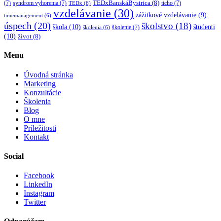
TEDxBanskáBystrica
(8)
(7)
syndrom vyhorenia
(7)
ticho
(7)
TEDx
(6)
vzdelávanie
(30)
zážitkové vzdelávanie
(9)
timemanagement
(6)
úspech
(20)
školstvo
(18)
škola
(10)
študenti
školenie
(7)
školenia
(6)
(10)
život
(8)
Menu
Úvodná stránka
Marketing
Konzultácie
Školenia
Blog
O mne
Príležitosti
Kontakt
Social
Facebook
LinkedIn
Instagram
Twitter