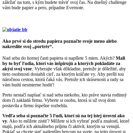
záležať na tom, s kým budete tráviť svoj čas. Na dnešný challenge
vám bude papier a pero, prípadne Evernote.
Ako prvé si do stredu papiera poznačte svoje meno alebo
nakreslite svoj „portrér“.
Nad seba do hornej časti papiera si napíšete 5 mien. Akých?
Mali
by to byť ľudia, ktorí vás inšpirujú a ktorých pokladáte za
akýsi svoj vzor
. Vyberajte však dôkladne, pretože je dôležité, aby
tieto osobnosti dosiahli cieľ, za ktorým kráčate vy. Aby prešli tou
náročnou cestou, ktorá čaká vás. Pretože ich skúsenosti a rady sa
vám budú nesmierne hodiť!
Preto nestačí napísať si nad seba niekoho, kto práve stavia rodinný
dom či zakladá firmu. Vyberte si osobu, ktorá si už svoj dom
postavila a firmu úspešne rozbehla.
Vedľa seba si poznačte 5 ľudí, ktorí sú na tej istej úrovni ako
vy
. Ako to môžete zistiť? Môžete si ich vybrať podľa znalostí, ktoré
majú, podľa ich aktuálneho príjmu či aktivít, ktorým sa venujú.
Pokiaľ sa chcete stať najlepším hercom na svete, na tejto úrovni si