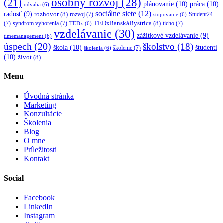
osobný rozvoj
(28)
(21)
plánovanie
(10)
práca
(10)
odvaha
(6)
sociálne siete
(12)
radosť
(9)
rozhovor
(8)
rozvoj
(7)
Student24
stopovanie
(6)
TEDxBanskáBystrica
(8)
(7)
syndrom vyhorenia
(7)
ticho
(7)
TEDx
(6)
vzdelávanie
(30)
zážitkové vzdelávanie
(9)
timemanagement
(6)
úspech
(20)
školstvo
(18)
škola
(10)
študenti
školenie
(7)
školenia
(6)
(10)
život
(8)
Menu
Úvodná stránka
Marketing
Konzultácie
Školenia
Blog
O mne
Príležitosti
Kontakt
Social
Facebook
LinkedIn
Instagram