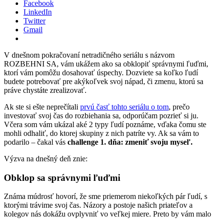
Facebook
LinkedIn
Twitter
Gmail
V dnešnom pokračovaní netradičného seriálu s názvom
ROZBEHNI SA, vám ukážem ako sa obklopiť správnymi ľuďmi,
ktorí vám pomôžu dosahovať úspechy. Dozviete sa koľko ľudí
budete potrebovať pre akýkoľvek svoj nápad, či zmenu, ktorú sa
práve chystáte zrealizovať.
Ak ste si ešte neprečítali
prvú časť tohto seriálu o tom
, prečo
investovať svoj čas do rozbiehania sa, odporúčam pozrieť si ju.
Včera som vám ukázal aké 2 typy ľudí poznáme, vďaka čomu ste
mohli odhaliť, do ktorej skupiny z nich patríte vy. Ak sa vám to
podarilo – čakal vás
challenge 1. dňa: zmeniť svoju myseľ.
Výzva na dnešný deň znie:
Obklop sa správnymi ľuďmi
Známa múdrosť hovorí, že sme priemerom niekoľkých pár ľudí, s
ktorými trávime svoj čas. Názory a postoje našich priateľov a
kolegov nás dokážu ovplyvniť vo veľkej miere. Preto by vám malo