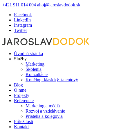
+421 911 014 004
ahoj@jaroslavdodok.sk
Facebook
LinkedIn
Instagram
Twitter
Úvodná stránka
Služby
Marketing
Školenia
Konzultácie
Koučing: klasický, talentový
Blog
O mne
Projekty
Referencie
Marketing a médiá
Rozvoj a vzdelávanie
Priatelia a kolegovia
Príležitosti
Kontakt