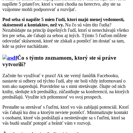
napíšete 5 priateľov, ktorí s vami chodia na herectvo, aby ste sa
vzájomne mohli podporovať a rozvíjať.
Pod seba si napíšte 5 mien ľudí, ktorí majú menej vedomostí,
skúseností a kontaktov, než vy.
Na čo sú vám títo ľudia?
Nezabúdajte na princíp úspešných ľudí, ktorí si nenechávajú všetko
len pre seba, ale ťahajú za sebou aj iných. Týmto 5 ľuďom môžete
odovzdať skúsenosti, ktoré ste získali a pomôcť im dostať sa tam,
kde sa práve nachádzate.
Čo s týmto zoznamom, ktorý ste si práve
vytvorili?
Začnite ho využívať v praxi! Ak ste verný fanúšik Facebooku,
nastavte si odbery od týchto ľudí, aby ste boli vždy informovaní o
tom ako napredujú. Pravidelne sa s nimi stretávajte. čítajte od nich
knihy, sledujte ich prednášky, zúčastňujte sa konferencií, na ktorých
prednášajú. Využite ich prítomnosť vo svoj prospech.
Prestaňte sa stretávať s ľuďmi, ktorí vo vás zabíjajú potenciál. Ktorí
vás ťahajú ku dnu a ktorým neviete pomôcť. Minimalizujte kontakt
s osobami, ktoré vás podrážajú a nestretávajte sa s ľuďmi, ktorí sa
vás budú snažiť potopiť a brániť vám v rozvoji.