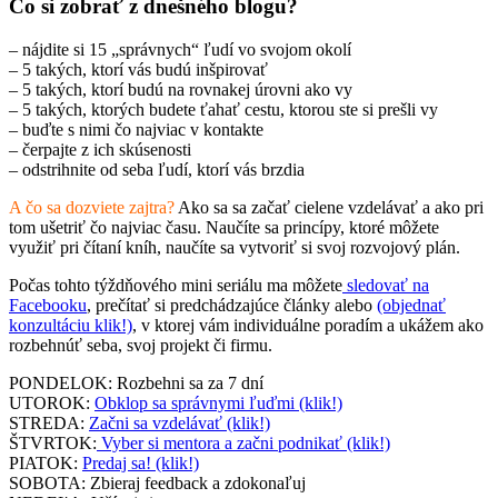
Čo si zobrať z dnešného blogu?
– nájdite si 15 „správnych“ ľudí vo svojom okolí
– 5 takých, ktorí vás budú inšpirovať
– 5 takých, ktorí budú na rovnakej úrovni ako vy
– 5 takých, ktorých budete ťahať cestu, ktorou ste si prešli vy
– buďte s nimi čo najviac v kontakte
– čerpajte z ich skúsenosti
– odstrihnite od seba ľudí, ktorí vás brzdia
A čo sa dozviete zajtra?
Ako sa sa začať cielene vzdelávať a ako pri
tom ušetriť čo najviac času. Naučíte sa princípy, ktoré môžete
využiť pri čítaní kníh, naučíte sa vytvoriť si svoj rozvojový plán.
Počas tohto týždňového mini seriálu ma môžete
sledovať na
Facebooku
, prečítať si predchádzajúce články alebo
(objednať
konzultáciu klik!)
, v ktorej vám individuálne poradím a ukážem ako
rozbehnúť seba, svoj projekt či firmu.
PONDELOK: Rozbehni sa za 7 dní
UTOROK:
Obklop sa správnymi ľuďmi (klik!)
STREDA:
Začni sa vzdelávať (klik!)
ŠTVRTOK:
Vyber si mentora a začni podnikať (klik!)
PIATOK:
Predaj sa! (klik!)
SOBOTA: Zbieraj feedback a zdokonaľuj