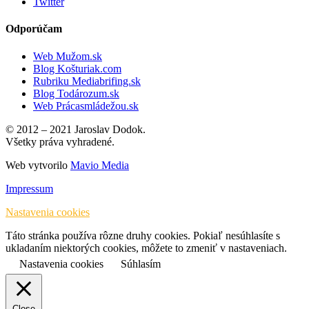
Twitter
Odporúčam
Web Mužom.sk
Blog Košturiak.com
Rubriku Mediabrifing.sk
Blog Todározum.sk
Web Prácasmládežou.sk
© 2012 – 2021 Jaroslav Dodok.
Všetky práva vyhradené.
Web vytvorilo
Mavio Media
Impressum
Nastavenia cookies
Táto stránka používa rôzne druhy cookies. Pokiaľ nesúhlasíte s
ukladaním niektorých cookies, môžete to zmeniť v nastaveniach.
Nastavenia cookies
Súhlasím
Close