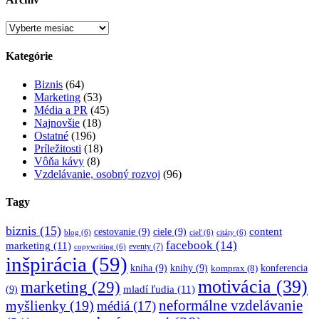
Archív
Kategórie
Biznis
(64)
Marketing
(53)
Média a PR
(45)
Najnovšie
(18)
Ostatné
(196)
Príležitosti
(18)
Vôňa kávy
(8)
Vzdelávanie, osobný rozvoj
(96)
Tagy
biznis
(15)
content
cestovanie
(9)
ciele
(9)
blog
(6)
cieľ
(6)
citáty
(6)
facebook
(14)
marketing
(11)
eventy
(7)
copywriting
(6)
inšpirácia
(59)
kniha
(9)
knihy
(9)
konferencia
komprax
(8)
motivácia
(39)
marketing
(29)
mladí ľudia
(11)
(9)
myšlienky
(19)
neformálne vzdelávanie
médiá
(17)