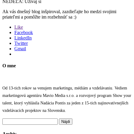
NEDEĽA: Užívaj si
Ak vás dnešný blog inšpiroval, zazdieľajte ho medzi svojimi
priateľmi a pomôžte im rozbehnúť sa :)
Like
Facebook
LinkedIn
Twitter
Gmail
O mne
Od 13-tich rokov sa venujem marketingu, médiám a vzdelávaniu. Vediem
marketingovú agentúru Mavio Media s.r.o. a rozvojový program Show your
talent, ktorý vyhlásila Nadácia Pontis za jeden z 15-tich najinovatívnejších
vzdelávacích projektov na Slovensku.
Hľadať:
Archív