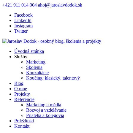
+421 911 014 004
ahoj@jaroslavdodok.sk
Facebook
LinkedIn
Instagram
Twitter
Úvodná stránka
Služby
Marketing
Školenia
Konzultácie
Koučing: klasický, talentový
Blog
O mne
Projekty
Referencie
Marketing a médiá
Rozvoj a vzdelávanie
Priatelia a kolegovia
Príležitosti
Kontakt