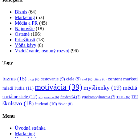
Biznis
(64)
Marketing
(53)
Média a PR
(45)
Najnovšie
(18)
Ostatné
(196)
Príležitosti
(18)
Vôňa kávy
(8)
Vzdelávanie, osobný rozvoj
(96)
Tagy
biznis
(15)
content market
cestovanie
(9)
ciele
(9)
blog
(6)
cieľ
(6)
citáty
(6)
motivácia
(39)
myšlienky
(19)
médiá
mladí ľudia
(11)
sociálne siete
(12)
TED
Student24
(7)
syndrom vyhorenia
(7)
stopovanie
(6)
TEDx
(6)
školstvo
(18)
študenti
(10)
život
(8)
Menu
Úvodná stránka
Marketing