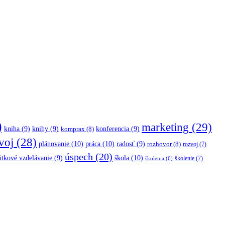
)
marketing
(29)
kniha
(9)
knihy
(9)
konferencia
(9)
komprax
(8)
voj
(28)
plánovanie
(10)
práca
(10)
radosť
(9)
rozhovor
(8)
rozvoj
(7)
úspech
(20)
škola
(10)
itkové vzdelávanie
(9)
školenie
(7)
školenia
(6)