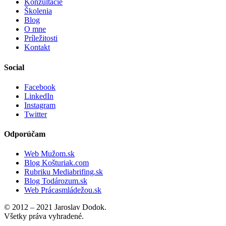
Konzultácie
Školenia
Blog
O mne
Príležitosti
Kontakt
Social
Facebook
LinkedIn
Instagram
Twitter
Odporúčam
Web Mužom.sk
Blog Košturiak.com
Rubriku Mediabrifing.sk
Blog Todározum.sk
Web Prácasmládežou.sk
© 2012 – 2021 Jaroslav Dodok.
Všetky práva vyhradené.