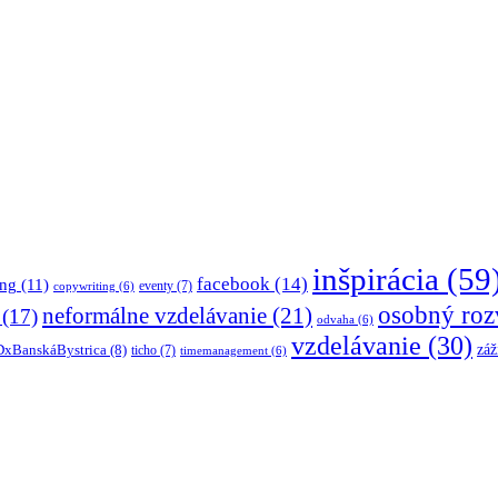
inšpirácia
(59
facebook
(14)
ing
(11)
eventy
(7)
copywriting
(6)
osobný roz
neformálne vzdelávanie
(21)
(17)
odvaha
(6)
vzdelávanie
(30)
záž
xBanskáBystrica
(8)
ticho
(7)
timemanagement
(6)