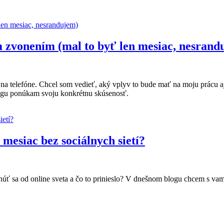
 zvonením (mal to byť len mesiac, nesrand
a telefóne. Chcel som vedieť, aký vplyv to bude mať na moju prácu aj
blogu ponúkam svoju konkrétnu skúsenosť.
mesiac bez sociálnych sietí?
núť sa od online sveta a čo to prinieslo? V dnešnom blogu chcem s vam