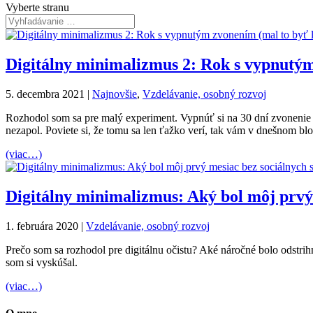
Vyberte stranu
Digitálny minimalizmus 2: Rok s vypnutým
5. decembra 2021
|
Najnovšie
,
Vzdelávanie, osobný rozvoj
Rozhodol som sa pre malý experiment. Vypnúť si na 30 dní zvonenie n
nezapol. Poviete si, že tomu sa len ťažko verí, tak vám v dnešnom 
(viac…)
Digitálny minimalizmus: Aký bol môj prvý 
1. februára 2020
|
Vzdelávanie, osobný rozvoj
Prečo som sa rozhodol pre digitálnu očistu? Aké náročné bolo odstrih
som si vyskúšal.
(viac…)