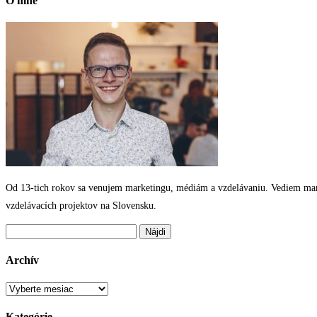
O mne
Od 13-tich rokov sa venujem marketingu, médiám a vzdelávaniu. Vediem marke
vzdelávacích projektov na Slovensku.
Hľadať:
Archív
Archív
Kategórie