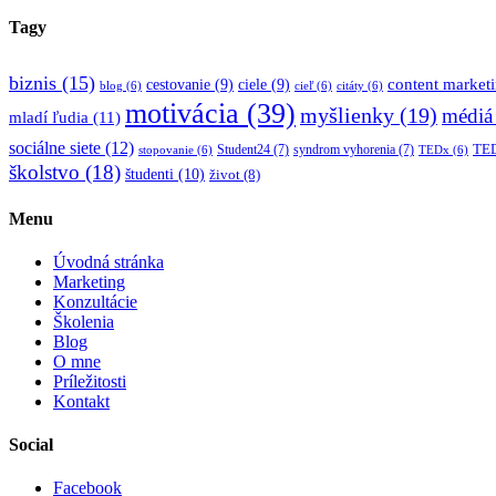
Tagy
biznis
(15)
content market
cestovanie
(9)
ciele
(9)
blog
(6)
cieľ
(6)
citáty
(6)
motivácia
(39)
myšlienky
(19)
médiá
mladí ľudia
(11)
sociálne siete
(12)
TED
Student24
(7)
syndrom vyhorenia
(7)
stopovanie
(6)
TEDx
(6)
školstvo
(18)
študenti
(10)
život
(8)
Menu
Úvodná stránka
Marketing
Konzultácie
Školenia
Blog
O mne
Príležitosti
Kontakt
Social
Facebook