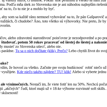
 aj vlastný názor, či úsudok. Pokiaľ sme pesimisti a všetko sa nám zdá
. Podľa mňa útek zo Slovenska nie je ani náhodou najlepším riešením.
ť na to, čo tu nie je a mohlo by byť.
 aby som sa každé ráno nemusel vyhovárať na to, že pán Gašparovič ale
vraždách, či chudobe? Áno, toto všetko sú výhovorky. Nie preto, že by 
ovorím.
odičov, alebo zdravotnú starostlivosť poisťovne je nezodpovedné a po p
študovať, potom 50 rokov pracovať od šiestej do šiestej a nakoni
edy musieť zo Slovenska utiecť, alebo nie.
sa parádne.
Tu sa o nich dočítate (klik). Prečo?
Lebo chytili život do svoji
 pako?
myslím, že hovorí za všetko. Začnite pre svoju budúcnosť robiť niečo už 
y využijete.
Kde niečo takéto nájdete? TU! klik!
Alebo si vyberte jednu
 ale výnimočných.
Nestačí im, že viete fotiť len na 50%. Nechcú počuť
ujú „akčných“ ľudí, ktorí majú už v 18-ke výborne rozvinuté soft skills
 skúsenosti!