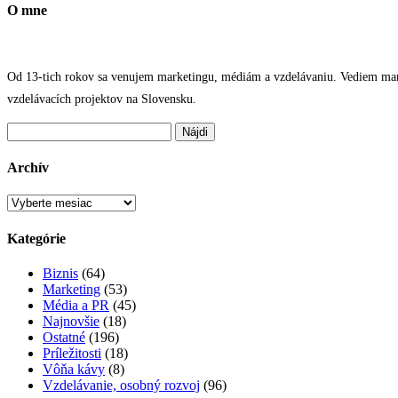
O mne
Od 13-tich rokov sa venujem marketingu, médiám a vzdelávaniu. Vediem marke
vzdelávacích projektov na Slovensku.
Hľadať:
Archív
Archív
Kategórie
Biznis
(64)
Marketing
(53)
Média a PR
(45)
Najnovšie
(18)
Ostatné
(196)
Príležitosti
(18)
Vôňa kávy
(8)
Vzdelávanie, osobný rozvoj
(96)