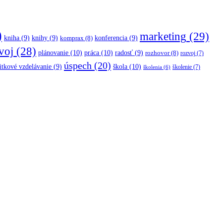
)
marketing
(29)
kniha
(9)
knihy
(9)
konferencia
(9)
komprax
(8)
voj
(28)
plánovanie
(10)
práca
(10)
radosť
(9)
rozhovor
(8)
rozvoj
(7)
úspech
(20)
škola
(10)
itkové vzdelávanie
(9)
školenie
(7)
školenia
(6)