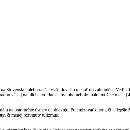
na Slovensku, alebo radšej vyštudovať a utekať do zahraničia. Veď si le
adnú vás aj na ulici aj vo dne a aby toho nebolo málo, môžete mať aj 4 
ám na tvári určite úsmev neobjavuje. Polemizovať o tom, či je lepšie 
sty
, či menej rozvinutý turizmus.