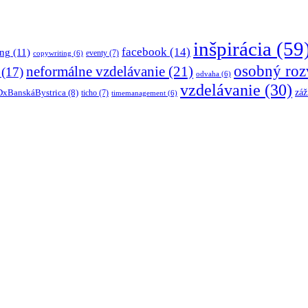
inšpirácia
(59
facebook
(14)
ing
(11)
eventy
(7)
copywriting
(6)
osobný roz
neformálne vzdelávanie
(21)
(17)
odvaha
(6)
vzdelávanie
(30)
záž
xBanskáBystrica
(8)
ticho
(7)
timemanagement
(6)