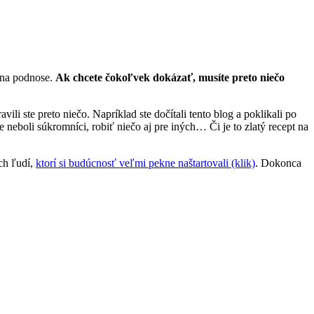
l na podnose.
Ak chcete čokoľvek dokázať, musíte preto niečo
vili ste preto niečo. Napríklad ste dočítali tento blog a poklikali po
te neboli súkromníci, robiť niečo aj pre iných… Či je to zlatý recept na
ých ľudí,
ktorí si budúcnosť veľmi pekne naštartovali (klik)
. Dokonca