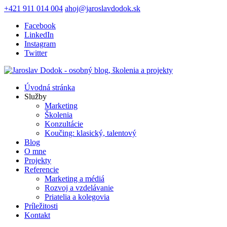
+421 911 014 004
ahoj@jaroslavdodok.sk
Facebook
LinkedIn
Instagram
Twitter
Úvodná stránka
Služby
Marketing
Školenia
Konzultácie
Koučing: klasický, talentový
Blog
O mne
Projekty
Referencie
Marketing a médiá
Rozvoj a vzdelávanie
Priatelia a kolegovia
Príležitosti
Kontakt