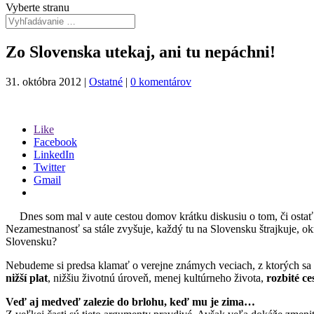
Vyberte stranu
Zo Slovenska utekaj, ani tu nepáchni!
31. októbra 2012
|
Ostatné
|
0 komentárov
Like
Facebook
LinkedIn
Twitter
Gmail
Dnes som mal v aute cestou domov krátku diskusiu o tom, či ostať 
Nezamestnanosť sa stále zvyšuje, každý tu na Slovensku štrajkuje, okr
Slovensku?
Nebudeme si predsa klamať o verejne známych veciach, z ktorých sa n
nižší plat
, nižšiu životnú úroveň, menej kultúrneho života,
rozbité ce
Veď aj medveď zalezie do brlohu, keď mu je zima…