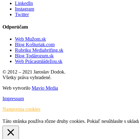
LinkedIn
Instagram
Twitter
Odporúčam
Web Mužom.sk
Blog Košturiak.com
Rubriku Mediabrifing.sk
Blog Todározum.sk
Web Prácasmládežou.sk
© 2012 – 2021 Jaroslav Dodok.
Všetky práva vyhradené.
Web vytvorilo
Mavio Media
Impressum
Nastavenia cookies
Táto stránka používa rôzne druhy cookies. Pokiaľ nesúhlasíte s ukla