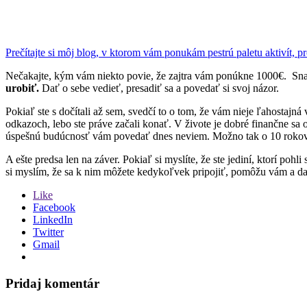
Prečítajte si môj blog, v ktorom vám ponukám pestrú paletu aktivít, pr
Nečakajte, kým vám niekto povie, že zajtra vám ponúkne 1000€. Snaž
urobiť.
Dať o sebe vedieť, presadiť sa a povedať si svoj názor.
Pokiaľ ste s dočítali až sem, svedčí to o tom, že vám nieje ľahostajná 
odkazoch, lebo ste práve začali konať. V živote je dobré finančne sa os
úspešnú budúcnosť vám povedať dnes neviem. Možno tak o 10 rokov, a
A ešte predsa len na záver. Pokiaľ si myslíte, že ste jediní, ktorí p
si myslím, že sa k nim môžete kedykoľvek pripojiť, pomôžu vám a 
Like
Facebook
LinkedIn
Twitter
Gmail
Pridaj komentár