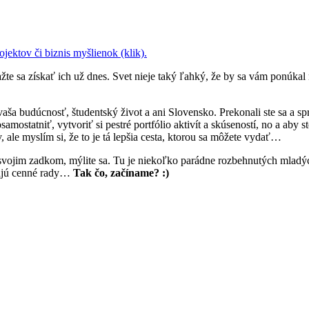
ojektov či biznis myšlienok (klik).
te sa získať ich už dnes. Svet nieje taký ľahký, že by sa vám ponúka
vaša budúcnosť, študentský život a ani Slovensko. Prekonali ste sa a spra
amostatniť, vytvoriť si pestré portfólio aktivít a skúseností, no a aby s
le myslím si, že to je tá lepšia cesta, ktorou sa môžete vydať…
ohli svojim zadkom, mýlite sa. Tu je niekoľko parádne rozbehnutých mlad
dajú cenné rady…
Tak čo, začíname? :)