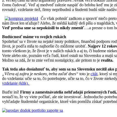
Z veľkej časti sú tieto argumenty pravdivé. Avšak veľa dokáže zmeniť
čomu čudovať. Veď aj medveď zalezie naspäť do brlohu keď mu je zima
rovnaký, vzdelanie tiež, firmy nepribudnú a študenti budú stále nadáva
Čo však pohnúť zadkom a spraviť niečo preto,
nám život len sťažuje? Alebo, že médiá každý deň píšu o tragédiách, 
Veď predsa sme sa nepokúsili to nikdy zmeniť
….a presne o tom h
Budúcnosť máme vo svojich rukách
Spoliehať sa v živote na nejaké istoty politikov, finančnú podporu r
život, je podľa mňa to najhoršie čo môžeme urobiť.
Najprv 12 rokov 
tomto všetkom je, že život je v našich rukách a aj to, či budeme niek
Verte alebo nie, poznám veľa ľudí, ktorí ostali na Slovensku a majú 
Možno sa zdá, že to znie veľmi nostalgicky, ale pritom to je
realita.
Tak teda ako dosiahnuť to, aby som sa na Slovensku necítil ako
„Včera aj zajtra je neskoro, treba začať dnes“
toto je
citát
, ktorý si 
do vzdelania: učte sa to, čo potrebujete, učte sa to, čo v živote nieked
vzdelanie (klik).
Buďte iní!
Firmy a zamestnávatelia nehľadajú priemerných ľudí,
nestačí to, že vy viete počítať, ale nie investovať. Jednoducho potreb
vyhľadajte študentské organizácie, ktoré vám pomôžu získať potrebné