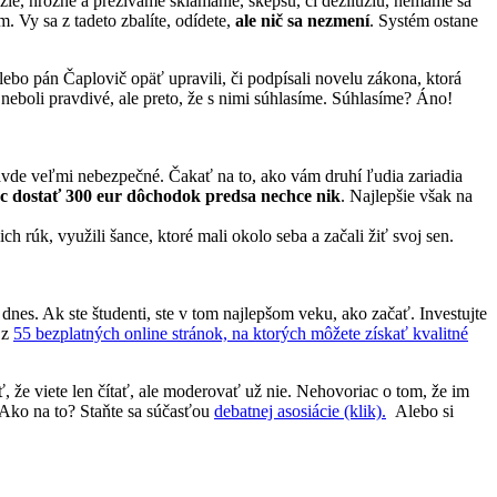
 zlé, hrozné a prežívame sklamanie, skepsu, či dezilúziu, nemáme sa
 Vy sa z tadeto zbalíte, odídete,
ale nič sa nezmení
. Systém ostane
bo pán Čaplovič opäť upravili, či podpísali novelu zákona, ktorá
neboli pravdivé, ale preto, že s nimi súhlasíme. Súhlasíme? Áno!
ravde veľmi nebezpečné. Čakať na to, ako vám druhí ľudia zariadia
ec dostať 300 eur dôchodok predsa nechce nik
. Najlepšie však na
ch rúk, využili šance, ktoré mali okolo seba a začali žiť svoj sen.
dnes. Ak ste študenti, ste v tom najlepšom veku, ako začať. Investujte
 z
55 bezplatných online stránok, na ktorých môžete získať kvalitné
, že viete len čítať, ale moderovať už nie. Nehovoriac o tom, že im
. Ako na to? Staňte sa súčasťou
debatnej asosiácie (klik).
Alebo si