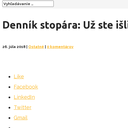
Denník stopára: Už ste išl
26. júla 2018
|
Ostatné
|
0 komentárov
Like
Facebook
LinkedIn
Twitter
Gmail