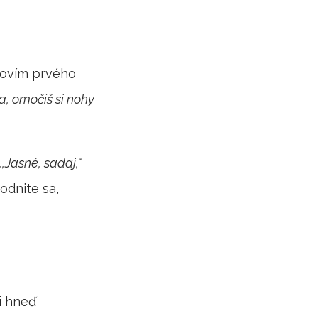
lovím prvého
a, omočíš si nohy
,,Jasné, sadaj,“
odnite sa,
i hneď