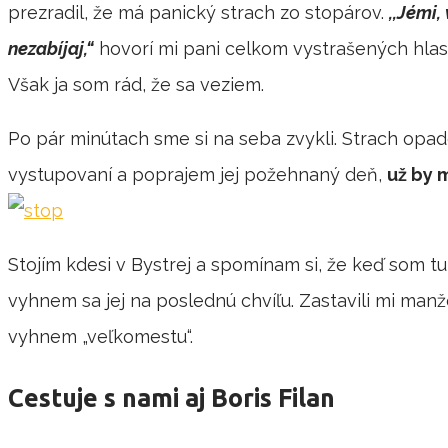
prezradil, že má panický strach zo stopárov.
,,Jémi,
nezabíjaj,“
hovorí mi pani celkom vystrašených hlas
Však ja som rád, že sa veziem.
Po pár minútach sme si na seba zvykli. Strach opad
vystupovaní a poprajem jej požehnaný deň,
už by m
Stojím kdesi v Bystrej a spomínam si, že keď som tu 
vyhnem sa jej na poslednú chvíľu. Zastavili mi man
vyhnem „veľkomestu“.
Cestuje s nami aj Boris Filan