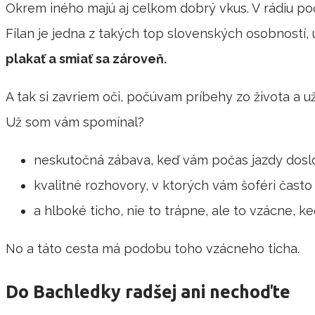
Okrem iného majú aj celkom dobrý vkus. V rádiu poč
Filan je jedna z takých top slovenských osobností, 
plakať a smiať sa zároveň.
A tak si zavriem oči, počúvam príbehy zo života a 
Už som vám spomínal?
neskutočná zábava, keď vám počas jazdy doslo
kvalitné rozhovory, v ktorých vám šoféri často 
a hlboké ticho, nie to trápne, ale to vzácne, k
No a táto cesta má podobu toho vzácneho ticha.
Do Bachledky radšej ani nechoďte