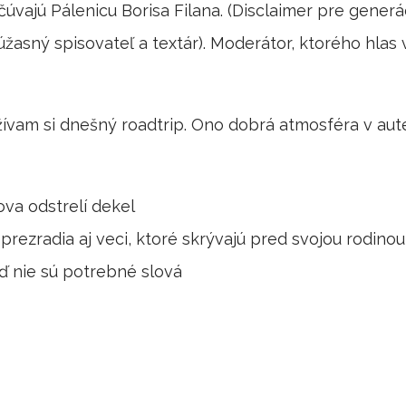
úvajú Pálenicu Borisa Filana. (Disclaimer pre generá
úžasný spisovateľ a textár). Moderátor, ktorého hlas 
užívam si dnešný roadtrip. Ono dobrá atmosféra v aut
va odstrelí dekel
prezradia aj veci, ktoré skrývajú pred svojou rodinou 
eď nie sú potrebné slová