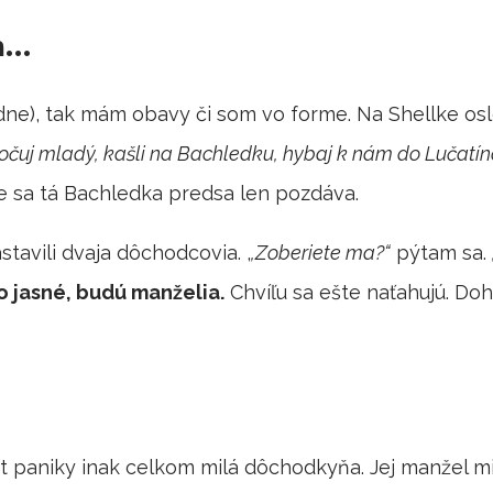
ím…
dne), tak mám obavy či som vo forme. Na Shellke os
očuj mladý, kašli na Bachledku, hybaj k nám do Lučatín
 sa tá Bachledka predsa len pozdáva.
stavili dvaja dôchodcovia. ,
,Zoberiete ma?“
pýtam sa.
o jasné, budú manželia.
Chvíľu sa ešte naťahujú. Doh
 paniky inak celkom milá dôchodkyňa. Jej manžel m