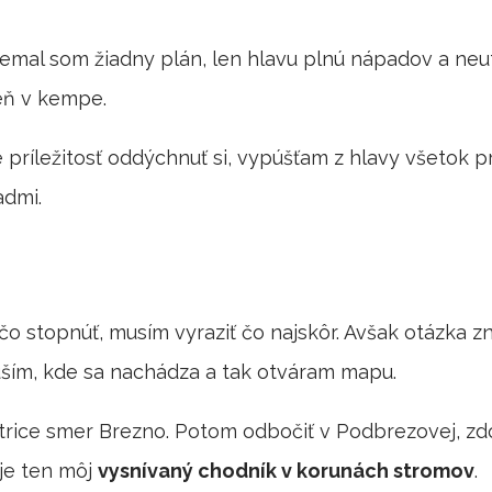
Nemal som žiadny plán, len hlavu plnú nápadov a neut
deň v kempe.
 príležitosť oddýchnuť si, vypúšťam z hlavy všetok p
dmi.
o stopnúť, musím vyraziť čo najskôr. Avšak otázka z
tuším, kde sa nachádza a tak otváram mapu.
trice smer Brezno. Potom odbočiť v Podbrezovej, zdo
 je ten môj
vysnívaný chodník v korunách stromov
.