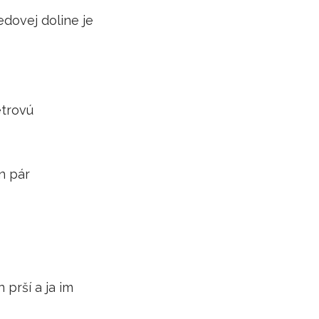
edovej doline je
etrovú
en pár
 prší a ja im