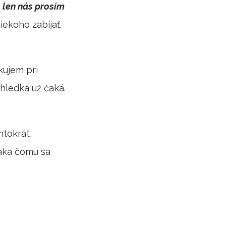
, len nás prosím
ekoho zabíjať.
kujem pri
chledka už čaká.
ntokrát,
ďaka čomu sa