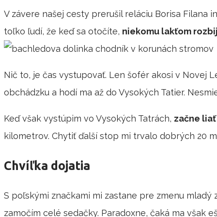
V závere našej cesty prerušil reláciu Borisa Filana
toľko ľudí, že keď sa otočíte,
niekomu lakťom rozbij
Nič to, je čas vystupovať. Len šofér akosi v Novej L
obchádzku a hodí ma až do Vysokých Tatier. Nesmie
Keď však vystúpim vo Vysokých Tatrách,
začne liať
kilometrov. Chytiť ďalší stop mi trvalo dobrých 20 m
Chvíľka dojatia
S poľskými značkami mi zastane pre zmenu mladý zaľú
zamočím celé sedačky. Paradoxne, čaká ma však eš