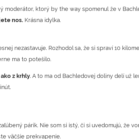
 iný moderátor, ktorý by the way spomenul že v Bachl
ete nos.
Krásna idylka.
esnej nezastavuje. Rozhodol sa, že si spraví 10 kilom
rne ma to potešilo.
 ako z krhly
. A to ma od Bachledovej doliny delí už l
inút.
bený párik. Nie som si istý, či si uvedomujú, že von
te väčšie prekvapenie.