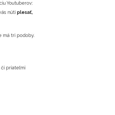
ciu Youtuberov:
vás núti
plesať,
e má tri podoby.
či priateľmi