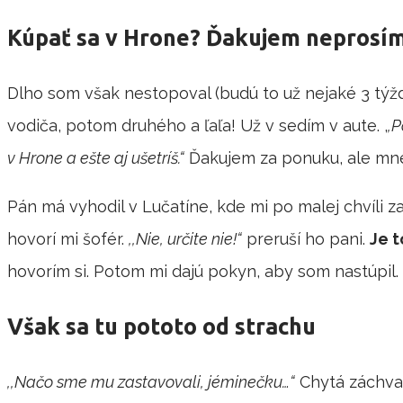
Kúpať sa v Hrone? Ďakujem nepros
Dlho som však nestopoval (budú to už nejaké 3 týž
vodiča, potom druhého a ľaľa! Už v sedím v aute. ,
,P
v Hrone a ešte aj ušetríš.“
Ďakujem za ponuku, ale mne
Pán má vyhodil v Lučatíne, kde mi po malej chvíli za
hovorí mi šofér.
,,Nie, určite nie!“
preruší ho pani.
Je t
hovorím si. Potom mi dajú pokyn, aby som nastúpil.
Však sa tu pototo od strachu
,,Načo sme mu zastavovali, jéminečku…“
Chytá záchvat