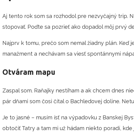
Aj tento rok som sa rozhodol pre nezvyčajný trip. 
stopovať. Poďte sa pozrieť ako dopadol môj prvý 
Najprv k tomu, prečo som nemal žiadny plán. Keď je
manažment a nechávam sa viesť spontánnymi nápa
Otváram mapu
Zaspal som. Raňajky nestíham a ak chcem dnes nieč
pár dňami som čosi čítal o Bachledovej doline. Ne
Je to jasné – musím ísť na výpadovku z Banskej Bys
obtočiť Tatry a tam mi už hádam niekto poradí, kde