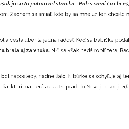
 však ja sa tu pototo od strachu… Rob s nami čo chceš
om. Začnem sa smiať, kde by sa mne už len chcelo ni
ol a cesta ubehla jedna radosť. Keď sa babičke poďa
a brala aj za vnuka.
Nič sa však nedá robiť teta, Ba
bol naposledy, riadne lialo. K búrke sa schyľuje aj te
želia, ktorí ma berú až za Poprad do Novej Lesnej, v