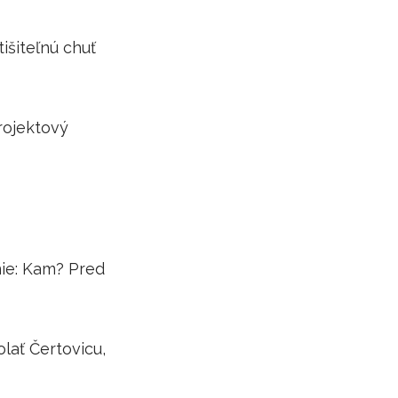
išiteľnú chuť
rojektový
nie: Kam? Pred
lať Čertovicu,