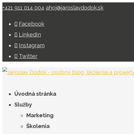
+421 911 014 004
ahoj@jaroslavdodok.sk
Facebook
LinkedIn
Instagram
Twitter
Úvodná stránka
Služby
Marketing
Školenia