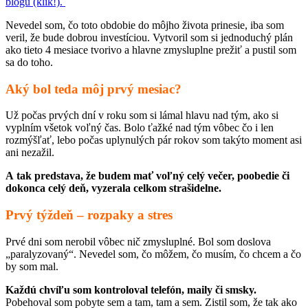
blogu (klik!).
Nevedel som, čo toto obdobie do môjho života prinesie, iba som
veril, že bude dobrou investíciou. Vytvoril som si jednoduchý plán
ako tieto 4 mesiace tvorivo a hlavne zmysluplne prežiť a pustil som
sa do toho.
Aký bol teda môj prvý mesiac?
Už počas prvých dní v roku som si lámal hlavu nad tým, ako si
vyplním všetok voľný čas. Bolo ťažké nad tým vôbec čo i len
rozmýšľať, lebo počas uplynulých pár rokov som takýto moment asi
ani nezažil.
A tak predstava, že budem mať voľný celý večer, poobedie či
dokonca celý deň, vyzerala celkom strašidelne.
Prvý týždeň – rozpaky a stres
Prvé dni som nerobil vôbec nič zmysluplné. Bol som doslova
„paralyzovaný“. Nevedel som, čo môžem, čo musím, čo chcem a čo
by som mal.
Každú chvíľu som kontroloval telefón, maily či smsky.
Pobehoval som pobyte sem a tam, tam a sem. Zistil som, že tak ako