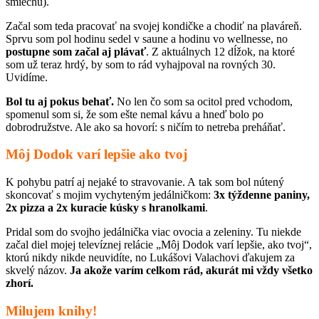
smiechu).
Začal som teda pracovať na svojej kondičke a chodiť na plaváreň.
Sprvu som pol hodinu sedel v saune a hodinu vo wellnesse, no
postupne som začal aj plávať
. Z aktuálnych 12 dĺžok, na ktoré
som už teraz hrdý, by som to rád vyhajpoval na rovných 30.
Uvidíme.
Bol tu aj pokus behať.
No len čo som sa ocitol pred vchodom,
spomenul som si, že som ešte nemal kávu a hneď bolo po
dobrodružstve. Ale ako sa hovorí: s ničím to netreba preháňať.
Môj Dodok varí lepšie ako tvoj
K pohybu patrí aj nejaké to stravovanie. A tak som bol nútený
skoncovať s mojim vychyteným jedálničkom:
3x týždenne paniny,
2x pizza a 2x kuracie kúsky s hranolkami
.
Pridal som do svojho jedálnička viac ovocia a zeleniny. Tu niekde
začal diel mojej televíznej relácie „Môj Dodok varí lepšie, ako tvoj“,
ktorú nikdy nikde neuvidíte, no Lukášovi Valachovi ďakujem za
skvelý názov.
Ja akože varím celkom rád, akurát mi vždy všetko
zhorí.
Milujem knihy!