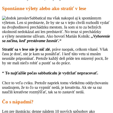
Spontánne výlety alebo ako stratiť v lese
Sabbatical ma však nakopol aj k spontánnym
výletom. Len si predstavte, že by ste sa v tejto chvíli rozhodli vydať
na dvojhodinovú prechádzku mestom. Ja som si to za bežných
okolností nedokázal ani len predstaviť. No teraz si prechádzky
a výlety nesmierne užívam. Ako hovorí Marián Kolník:
,
,
Vyhorenie
sa začína, keď prestávame žasnúť.“
Stratiť sa v lese nie je nič zlé
, práve naopak, celkom vítané. Však
času je dosť, nie je kam sa ponáhľať. I keď túto vetu si musím
neustále pripomínať. Pretože každý deň príde ten mizerný pocit, že
by ste mali niečo robiť a pustiť sa do práce.
“ To najťažšie počas sabbaticalu je vydržať nepracovať.
Chce to veľa cviku. Pretože napriek tomu všetkému oddychovaniu
usudzujem, že to čo sa vypnúť nedá, je kreativita. Ak ste sa raz
naučili kreatívne rozmýšľať, tak sa to zastaviť nedá.
Čo s nápadmi?
Len pre ilustráciu: denne nájdem 10 nových spôsobov ako