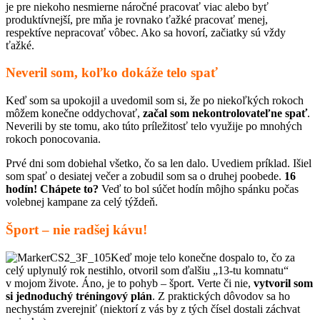
je pre niekoho nesmierne náročné pracovať viac alebo byť
produktívnejší, pre mňa je rovnako ťažké pracovať menej,
respektíve nepracovať vôbec. Ako sa hovorí, začiatky sú vždy
ťažké.
Neveril som, koľko dokáže telo spať
Keď som sa upokojil a uvedomil som si, že po niekoľkých rokoch
môžem konečne oddychovať,
začal som nekontrolovateľne spať
.
Neverili by ste tomu, ako túto príležitosť telo využije po mnohých
rokoch ponocovania.
Prvé dni som dobiehal všetko, čo sa len dalo. Uvediem príklad. Išiel
som spať o desiatej večer a zobudil som sa o druhej poobede.
16
hodín! Chápete to?
Veď to bol súčet hodín môjho spánku počas
volebnej kampane za celý týždeň.
Šport – nie radšej kávu!
Keď moje telo konečne dospalo to, čo za
celý uplynulý rok nestihlo, otvoril som ďalšiu „13-tu komnatu“
v mojom živote. Áno, je to pohyb – šport. Verte či nie,
vytvoril som
si jednoduchý tréningový plán
. Z praktických dôvodov sa ho
nechystám zverejniť (niektorí z vás by z tých čísel dostali záchvat