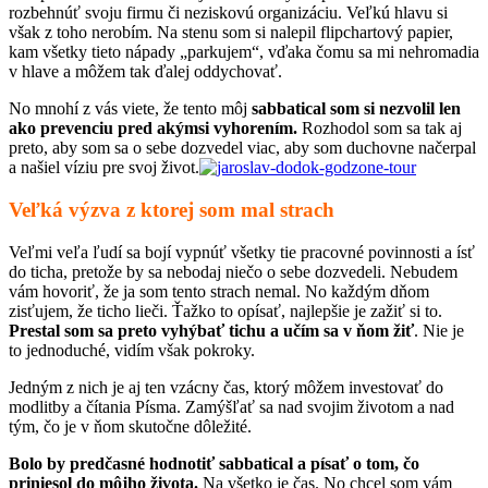
rozbehnúť svoju firmu či neziskovú organizáciu. Veľkú hlavu si
však z toho nerobím. Na stenu som si nalepil flipchartový papier,
kam všetky tieto nápady „parkujem“, vďaka čomu sa mi nehromadia
v hlave a môžem tak ďalej oddychovať.
No mnohí z vás viete, že tento môj
sabbatical som si nezvolil len
ako prevenciu pred akýmsi vyhorením.
Rozhodol som sa tak aj
preto, aby som sa o sebe dozvedel viac, aby som duchovne načerpal
a našiel víziu pre svoj život.
Veľká výzva z ktorej som mal strach
Veľmi veľa ľudí sa bojí vypnúť všetky tie pracovné povinnosti a ísť
do ticha, pretože by sa nebodaj niečo o sebe dozvedeli. Nebudem
vám hovoriť, že ja som tento strach nemal. No každým dňom
zisťujem, že ticho lieči. Ťažko to opísať, najlepšie je zažiť si to.
Prestal som sa preto vyhýbať tichu a učím sa v ňom žiť
. Nie je
to jednoduché, vidím však pokroky.
Jedným z nich je aj ten vzácny čas, ktorý môžem investovať do
modlitby a čítania Písma. Zamýšľať sa nad svojim životom a nad
tým, čo je v ňom skutočne dôležité.
Bolo by predčasné hodnotiť sabbatical a písať o tom, čo
priniesol do môjho života.
Na všetko je čas. No chcel som vám