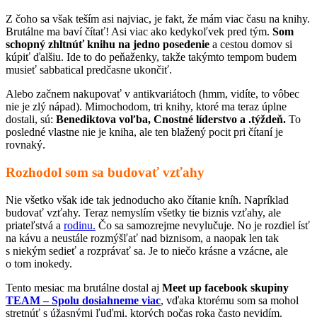
Z čoho sa však teším asi najviac, je fakt, že mám viac času na knihy.
Brutálne ma baví čítať! Asi viac ako kedykoľvek pred tým.
Som
schopný zhltnúť knihu na jedno posedenie
a cestou domov si
kúpiť ďalšiu. Ide to do peňaženky, takže takýmto tempom budem
musieť sabbatical predčasne ukončiť.
Alebo začnem nakupovať v antikvariátoch (hmm, vidíte, to vôbec
nie je zlý nápad). Mimochodom, tri knihy, ktoré ma teraz úplne
dostali, sú:
Benediktova voľba, Cnostné líderstvo a .týždeň.
To
posledné vlastne nie je kniha, ale ten blažený pocit pri čítaní je
rovnaký.
Rozhodol som sa budovať vzťahy
Nie všetko však ide tak jednoducho ako čítanie kníh. Napríklad
budovať vzťahy. Teraz nemyslím všetky tie biznis vzťahy, ale
priateľstvá a
rodinu.
Čo sa samozrejme nevylučuje. No je rozdiel ísť
na kávu a neustále rozmýšľať nad biznisom, a naopak len tak
s niekým sedieť a rozprávať sa. Je to niečo krásne a vzácne, ale
o tom inokedy.
Tento mesiac ma brutálne dostal aj
Meet up facebook skupiny
TEAM – Spolu dosiahneme viac
, vďaka ktorému som sa mohol
stretnúť s úžasnými ľuďmi, ktorých počas roka často nevidím.