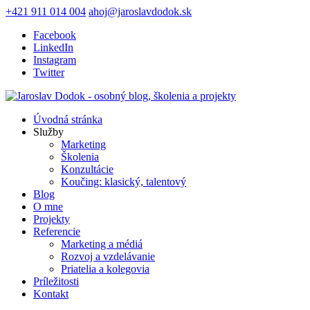
+421 911 014 004
ahoj@jaroslavdodok.sk
Facebook
LinkedIn
Instagram
Twitter
Úvodná stránka
Služby
Marketing
Školenia
Konzultácie
Koučing: klasický, talentový
Blog
O mne
Projekty
Referencie
Marketing a médiá
Rozvoj a vzdelávanie
Priatelia a kolegovia
Príležitosti
Kontakt