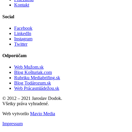
Kontakt
Social
Facebook
LinkedIn
Instagram
Twitter
Odporúčam
Web Mužom.sk
Blog Košturiak.com
Rubriku Mediabrifing.sk
Blog Todározum.sk
Web Prácasmládežou.sk
© 2012 – 2021 Jaroslav Dodok.
Všetky práva vyhradené.
Web vytvorilo
Mavio Media
Impressum