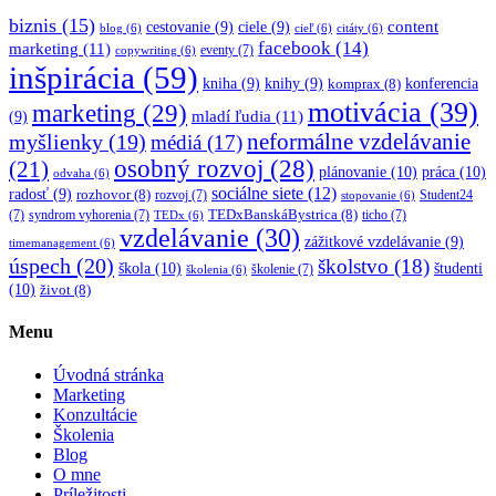
biznis
(15)
content
cestovanie
(9)
ciele
(9)
blog
(6)
cieľ
(6)
citáty
(6)
facebook
(14)
marketing
(11)
eventy
(7)
copywriting
(6)
inšpirácia
(59)
kniha
(9)
knihy
(9)
konferencia
komprax
(8)
motivácia
(39)
marketing
(29)
mladí ľudia
(11)
(9)
myšlienky
(19)
neformálne vzdelávanie
médiá
(17)
osobný rozvoj
(28)
(21)
plánovanie
(10)
práca
(10)
odvaha
(6)
sociálne siete
(12)
radosť
(9)
rozhovor
(8)
rozvoj
(7)
Student24
stopovanie
(6)
TEDxBanskáBystrica
(8)
(7)
syndrom vyhorenia
(7)
ticho
(7)
TEDx
(6)
vzdelávanie
(30)
zážitkové vzdelávanie
(9)
timemanagement
(6)
úspech
(20)
školstvo
(18)
škola
(10)
študenti
školenie
(7)
školenia
(6)
(10)
život
(8)
Menu
Úvodná stránka
Marketing
Konzultácie
Školenia
Blog
O mne
Príležitosti