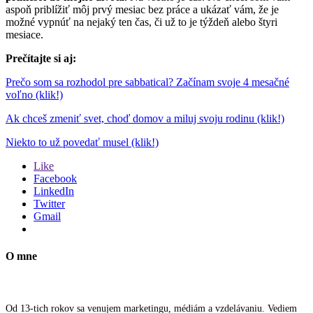
aspoň priblížiť môj prvý mesiac bez práce a ukázať vám, že je
možné vypnúť na nejaký ten čas, či už to je týždeň alebo štyri
mesiace.
Prečítajte si aj:
Prečo som sa rozhodol pre sabbatical? Začínam svoje 4 mesačné
voľno (klik!)
Ak chceš zmeniť svet, choď domov a miluj svoju rodinu (klik!)
Niekto to už povedať musel (klik!)
Like
Facebook
LinkedIn
Twitter
Gmail
O mne
Od 13-tich rokov sa venujem marketingu, médiám a vzdelávaniu. Vediem