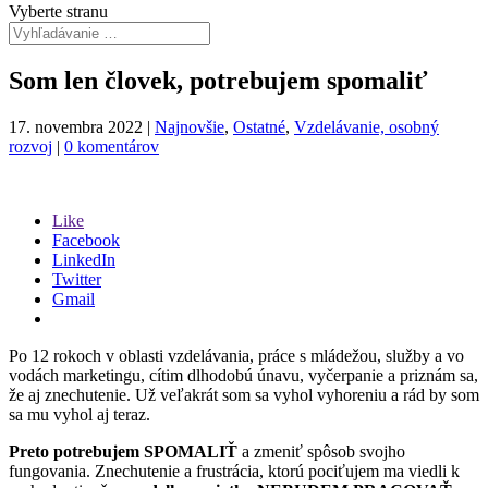
Vyberte stranu
Som len človek, potrebujem spomaliť
17. novembra 2022
|
Najnovšie
,
Ostatné
,
Vzdelávanie, osobný
rozvoj
|
0 komentárov
Like
Facebook
LinkedIn
Twitter
Gmail
Po 12 rokoch v oblasti vzdelávania, práce s mládežou, služby a vo
vodách marketingu, cítim dlhodobú únavu, vyčerpanie a priznám sa,
že aj znechutenie. Už veľakrát som sa vyhol vyhoreniu a rád by som
sa mu vyhol aj teraz.
Preto potrebujem SPOMALIŤ
a zmeniť spôsob svojho
fungovania. Znechutenie a frustrácia, ktorú pociťujem ma viedli k