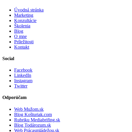
Úvodná stránka
Marketing
Konzultácie
Školenia
Blog
O mne
Príležitosti
Kontakt
Social
Facebook
LinkedIn
Instagram
Twitter
Odporúčam
Web Mužom.sk
Blog Košturiak.com
Rubriku Mediabrifing.sk
Blog Todározum.sk
Web Prácasmládežou.sk