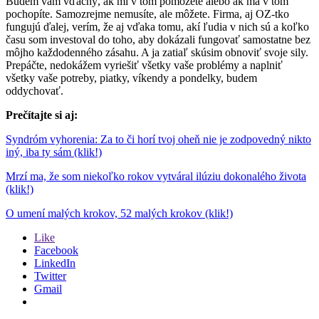
Budem vám vďačný, ak mi v tom pomôžete alebo ak ma v tom
pochopíte. Samozrejme nemusíte, ale môžete. Firma, aj OZ-tko
fungujú ďalej, verím, že aj vďaka tomu, akí ľudia v nich sú a koľko
času som investoval do toho, aby dokázali fungovať samostatne bez
môjho každodenného zásahu. A ja zatiaľ skúsim obnoviť svoje sily.
Prepáčte, nedokážem vyriešiť všetky vaše problémy a naplniť
všetky vaše potreby, piatky, víkendy a pondelky, budem
oddychovať.
Prečítajte si aj:
Syndróm vyhorenia: Za to či horí tvoj oheň nie je zodpovedný nikto
iný, iba ty sám (klik!)
Mrzí ma, že som niekoľko rokov vytváral ilúziu dokonalého života
(klik!)
O umení malých krokov, 52 malých krokov (klik!)
Like
Facebook
LinkedIn
Twitter
Gmail