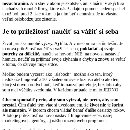
nezachránim
. Ani stav v akom je školstvo, ani situáciu v akých sa
nachádzajú mnohé firmy, ktoré nás žiadajú o pomoc. Jeden spasiteľ
tu už bol, pred 2 tisíc rokmi a ja ním byť nemusím. Je to vlastne
veľmi oslobodzujúce zistenie.
Je to príležitosť naučiť sa vážiť si seba
Život prináša mnohé výzvy. Aj túto. A v niečom sa na ňu teším. Je
to nová príležitosť naučiť sa vážiť si seba,
pokladať aj svoje
potreby za dôležité,
naučiť sa hovoriť NIE, na novo si nastaviť
hranice, naučiť sa prijímať svoje zlyhania a chyby a znovu sa vrátiť
k tomu, čo oživuje moje srdce.
Možno budem vyzerať ako „slaboch“, možno ako ten, ktorý
nedokáže fungovať 24/7 v šialenom svete biznisu alebo ako ten,
ktorý si dovolí oddýchnuť, keď to naozaj potrebuje, bez toho aby
som mal výčitky svedomia. V každom prípade je mi to JEDNO
Chcem spomaliť preto, aby som vytrval, nie preto, aby som
prestal.
Čím ďalej tým viac si uvedomujem, že
život nie je šprint
ale maratón
. V ktorom chcem vládať behať ďalšie desiatky rokov.
A toto je príležitosť na novo nastaviť fungovanie seba, našej
marketingovej agentúry, aj nášho rozvojového programu.