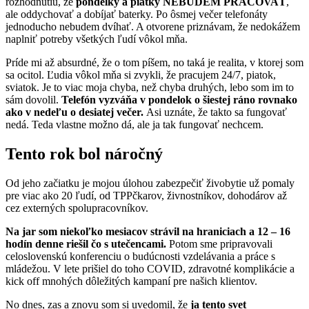
rozhodnutiu, že
pondelky a piatky NEBUDEM PRACOVAŤ
,
ale oddychovať a dobíjať baterky. Po ôsmej večer telefonáty
jednoducho nebudem dvíhať. A otvorene priznávam, že nedokážem
naplniť potreby všetkých ľudí vôkol mňa.
Príde mi až absurdné, že o tom píšem, no taká je realita, v ktorej som
sa ocitol. Ľudia vôkol mňa si zvykli, že pracujem 24/7, piatok,
sviatok. Je to viac moja chyba, než chyba druhých, lebo som im to
sám dovolil.
Telefón vyzváňa v pondelok o šiestej ráno rovnako
ako v nedeľu o desiatej večer.
Asi uznáte, že takto sa fungovať
nedá. Teda vlastne možno dá, ale ja tak fungovať nechcem.
Tento rok bol náročný
Od jeho začiatku je mojou úlohou zabezpečiť živobytie už pomaly
pre viac ako 20 ľudí, od TPPčkarov, živnostníkov, dohodárov až
cez externých spolupracovníkov.
Na jar som niekoľko mesiacov strávil na hraniciach a 12 – 16
hodín denne riešil čo s utečencami.
Potom sme pripravovali
celoslovenskú konferenciu o budúcnosti vzdelávania a práce s
mládežou. V lete prišiel do toho COVID, zdravotné komplikácie a
kick off mnohých dôležitých kampaní pre našich klientov.
No dnes, zas a znovu som si uvedomil, že
ja tento svet