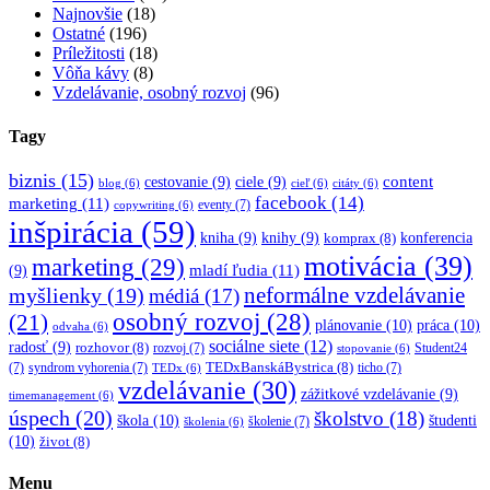
Najnovšie
(18)
Ostatné
(196)
Príležitosti
(18)
Vôňa kávy
(8)
Vzdelávanie, osobný rozvoj
(96)
Tagy
biznis
(15)
content
cestovanie
(9)
ciele
(9)
blog
(6)
cieľ
(6)
citáty
(6)
facebook
(14)
marketing
(11)
eventy
(7)
copywriting
(6)
inšpirácia
(59)
kniha
(9)
knihy
(9)
konferencia
komprax
(8)
motivácia
(39)
marketing
(29)
mladí ľudia
(11)
(9)
myšlienky
(19)
neformálne vzdelávanie
médiá
(17)
osobný rozvoj
(28)
(21)
plánovanie
(10)
práca
(10)
odvaha
(6)
sociálne siete
(12)
radosť
(9)
rozhovor
(8)
rozvoj
(7)
Student24
stopovanie
(6)
TEDxBanskáBystrica
(8)
(7)
syndrom vyhorenia
(7)
ticho
(7)
TEDx
(6)
vzdelávanie
(30)
zážitkové vzdelávanie
(9)
timemanagement
(6)
úspech
(20)
školstvo
(18)
škola
(10)
študenti
školenie
(7)
školenia
(6)
(10)
život
(8)
Menu