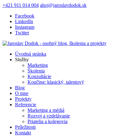
+421 911 014 004
ahoj@jaroslavdodok.sk
Facebook
LinkedIn
Instagram
Twitter
Úvodná stránka
Služby
Marketing
Školenia
Konzultácie
Koučing: klasický, talentový
Blog
O mne
Projekty
Referencie
Marketing a médiá
Rozvoj a vzdelávanie
Priatelia a kolegovia
Príležitosti
Kontakt