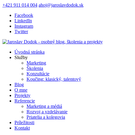
+421 911 014 004
ahoj@jaroslavdodok.sk
Facebook
LinkedIn
Instagram
Twitter
Úvodná stránka
Služby
Marketing
Školenia
Konzultácie
Koučing: klasický, talentový
Blog
O mne
Projekty
Referencie
Marketing a médiá
Rozvoj a vzdelávanie
Priatelia a kolegovia
Príležitosti
Kontakt