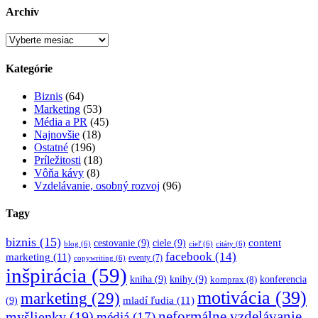
Archív
Archív
Kategórie
Biznis
(64)
Marketing
(53)
Média a PR
(45)
Najnovšie
(18)
Ostatné
(196)
Príležitosti
(18)
Vôňa kávy
(8)
Vzdelávanie, osobný rozvoj
(96)
Tagy
biznis
(15)
content
cestovanie
(9)
ciele
(9)
blog
(6)
cieľ
(6)
citáty
(6)
facebook
(14)
marketing
(11)
eventy
(7)
copywriting
(6)
inšpirácia
(59)
kniha
(9)
knihy
(9)
konferencia
komprax
(8)
motivácia
(39)
marketing
(29)
mladí ľudia
(11)
(9)
myšlienky
(19)
neformálne vzdelávanie
médiá
(17)