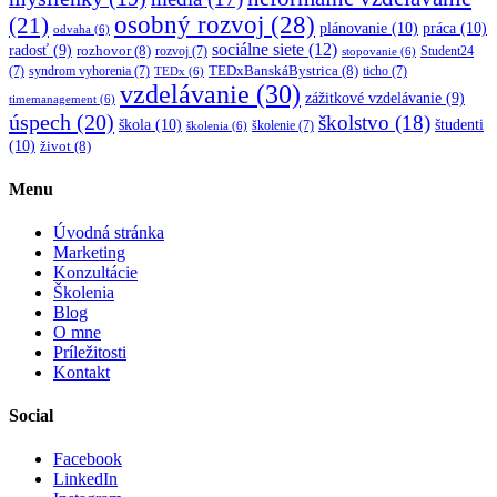
osobný rozvoj
(28)
(21)
plánovanie
(10)
práca
(10)
odvaha
(6)
sociálne siete
(12)
radosť
(9)
rozhovor
(8)
rozvoj
(7)
Student24
stopovanie
(6)
TEDxBanskáBystrica
(8)
(7)
syndrom vyhorenia
(7)
ticho
(7)
TEDx
(6)
vzdelávanie
(30)
zážitkové vzdelávanie
(9)
timemanagement
(6)
úspech
(20)
školstvo
(18)
škola
(10)
študenti
školenie
(7)
školenia
(6)
(10)
život
(8)
Menu
Úvodná stránka
Marketing
Konzultácie
Školenia
Blog
O mne
Príležitosti
Kontakt
Social
Facebook
LinkedIn