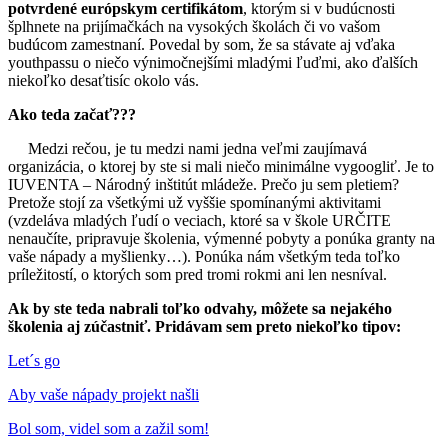
potvrdené európskym certifikátom
, ktorým si v budúcnosti
šplhnete na prijímačkách na vysokých školách či vo vašom
budúcom zamestnaní. Povedal by som, že sa stávate aj vďaka
youthpassu o niečo výnimočnejšími mladými ľuďmi, ako ďalších
niekoľko desaťtisíc okolo vás.
Ako teda začať???
Medzi rečou, je tu medzi nami jedna veľmi zaujímavá
organizácia, o ktorej by ste si mali niečo minimálne vygoogliť. Je to
IUVENTA – Národný inštitút mládeže. Prečo ju sem pletiem?
Pretože stojí za všetkými už vyššie spomínanými aktivitami
(vzdeláva mladých ľudí o veciach, ktoré sa v škole URČITE
nenaučíte, pripravuje školenia, výmenné pobyty a ponúka granty na
vaše nápady a myšlienky…). Ponúka nám všetkým teda toľko
príležitostí, o ktorých som pred tromi rokmi ani len nesníval.
Ak by ste teda nabrali toľko odvahy, môžete sa nejakého
školenia aj zúčastniť. Pridávam sem preto niekoľko tipov:
Let´s go
Aby vaše nápady projekt našli
Bol som, videl som a zažil som!