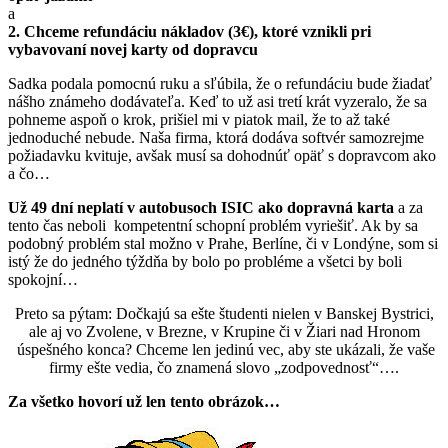
a
2. Chceme refundáciu nákladov (3€), ktoré vznikli pri
vybavovaní novej karty od dopravcu
Sadka podala pomocnú ruku a sľúbila, že o refundáciu bude žiadať
nášho známeho dodávateľa. Keď to už asi tretí krát vyzeralo, že sa
pohneme aspoň o krok, prišiel mi v piatok mail, že to až také
jednoduché nebude. Naša firma, ktorá dodáva softvér samozrejme
požiadavku kvituje, avšak musí sa dohodnúť opäť s dopravcom ako
a čo…
Už 49 dní neplatí v autobusoch ISIC ako dopravná karta
a za
tento čas neboli kompetentní schopní problém vyriešiť. Ak by sa
podobný problém stal možno v Prahe, Berlíne, či v Londýne, som si
istý že do jedného týždňa by bolo po probléme a všetci by boli
spokojní…
Preto sa pýtam: Dočkajú sa ešte študenti nielen v Banskej Bystrici,
ale aj vo Zvolene, v Brezne, v Krupine či v Žiari nad Hronom
úspešného konca? Chceme len jedinú vec, aby ste ukázali, že vaše
firmy ešte vedia, čo znamená slovo „zodpovednosť“….
Za všetko hovorí už len tento obrázok…