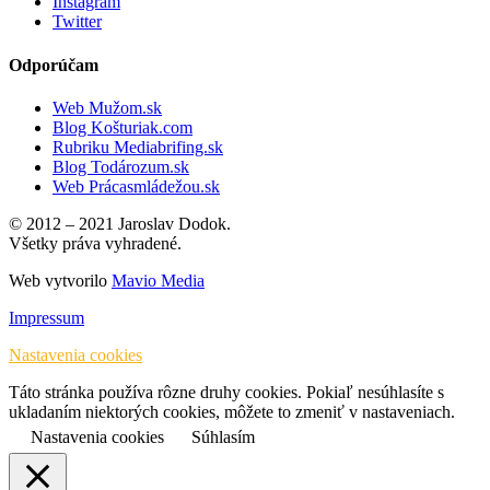
Instagram
Twitter
Odporúčam
Web Mužom.sk
Blog Košturiak.com
Rubriku Mediabrifing.sk
Blog Todározum.sk
Web Prácasmládežou.sk
© 2012 – 2021 Jaroslav Dodok.
Všetky práva vyhradené.
Web vytvorilo
Mavio Media
Impressum
Nastavenia cookies
Táto stránka používa rôzne druhy cookies. Pokiaľ nesúhlasíte s
ukladaním niektorých cookies, môžete to zmeniť v nastaveniach.
Nastavenia cookies
Súhlasím