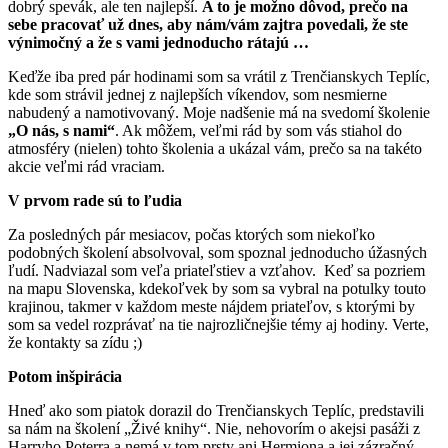
dobrý spevák, ale ten najlepší.
A to je možno dôvod, prečo na
sebe pracovať už dnes, aby nám/vám zajtra povedali, že ste
výnimočný a že s vami jednoducho rátajú …
Keďže iba pred pár hodinami som sa vrátil z Trenčianskych Teplíc,
kde som strávil jednej z najlepších víkendov, som nesmierne
nabudený a namotivovaný. Moje nadšenie má na svedomí školenie
„O nás, s nami“
. Ak môžem, veľmi rád by som vás stiahol do
atmosféry (nielen) tohto školenia a ukázal vám, prečo sa na takéto
akcie veľmi rád vraciam.
V prvom rade sú to ľudia
Za posledných pár mesiacov, počas ktorých som niekoľko
podobných školení absolvoval, som spoznal jednoducho úžasných
ľudí. Nadviazal som veľa priateľstiev a vzťahov. Keď sa pozriem
na mapu Slovenska, kdekoľvek by som sa vybral na potulky touto
krajinou, takmer v každom meste nájdem priateľov, s ktorými by
som sa vedel rozprávať na tie najrozličnejšie témy aj hodiny. Verte,
že kontakty sa zídu ;)
Potom inšpirácia
Hneď ako som piatok dorazil do Trenčianskych Teplíc, predstavili
sa nám na školení „Živé knihy“. Nie, nehovorím o akejsi pasáži z
Harryho Poterra a nemá v tom prsty ani Hermiona a jej zázračný