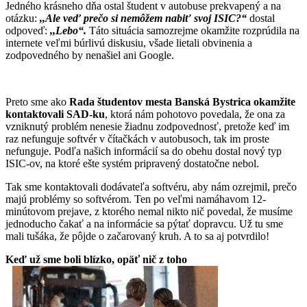
Jedného krásneho dňa ostal študent v autobuse prekvapený a na
otázku:
,,Ale veď prečo si nemôžem nabiť svoj ISIC?“
dostal
odpoveď:
,,Lebo“.
Táto situácia samozrejme okamžite rozprúdila na
internete veľmi búrlivú diskusiu, všade lietali obvinenia a
zodpovedného by nenašiel ani Google.
Preto sme ako
Rada študentov mesta Banská Bystrica okamžite
kontaktovali SAD-ku
, ktorá nám pohotovo povedala, že ona za
vzniknutý problém nenesie žiadnu zodpovednosť, pretože keď im
raz nefunguje softvér v čítačkách v autobusoch, tak im proste
nefunguje. Podľa našich informácií sa do obehu dostal nový typ
ISIC-ov, na ktoré ešte systém pripravený dostatočne nebol.
Tak sme kontaktovali dodávateľa softvéru, aby nám ozrejmil, prečo
majú problémy so softvérom. Ten po veľmi namáhavom 12-
minútovom prejave, z ktorého nemal nikto nič povedal, že musíme
jednoducho čakať a na informácie sa pýtať dopravcu. Už tu sme
mali tušáka, že pôjde o začarovaný kruh. A to sa aj potvrdilo!
Keď už sme boli blízko, opäť nič z toho