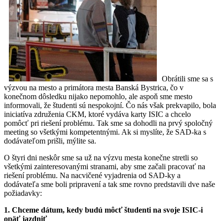
Obrátili sme sa s
výzvou na mesto a primátora mesta Banská Bystrica, čo v
konečnom dôsledku nijako nepomohlo, ale aspoň sme mesto
informovali, že študenti sú nespokojní. Čo nás však prekvapilo, bola
iniciatíva združenia CKM, ktoré vydáva karty ISIC a chcelo
pomôcť pri riešení problému. Tak sme sa dohodli na prvý spoločný
meeting so všetkými kompetentnými. Ak si myslíte, že SAD-ka s
dodávateľom prišli, mýlite sa.
O štyri dni neskôr sme sa už na výzvu mesta konečne stretli so
všetkými zainteresovanými stranami, aby sme začali pracovať na
riešení problému. Na nacvičené vyjadrenia od SAD-ky a
dodávateľa sme boli pripravení a tak sme rovno predstavili dve naše
požiadavky:
1. Chceme dátum, kedy budú môcť študenti na svoje ISIC-i
opäť jazdniť