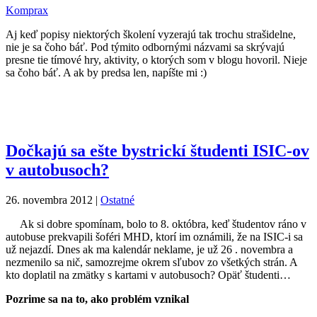
Komprax
Aj keď popisy niektorých školení vyzerajú tak trochu strašidelne,
nie je sa čoho báť. Pod týmito odbornými názvami sa skrývajú
presne tie tímové hry, aktivity, o ktorých som v blogu hovoril. Nieje
sa čoho báť. A ak by predsa len, napíšte mi :)
Dočkajú sa ešte bystrickí študenti ISIC-ov
v autobusoch?
26. novembra 2012
|
Ostatné
Ak si dobre spomínam, bolo to 8. októbra, keď študentov ráno v
autobuse prekvapili šoféri MHD, ktorí im oznámili, že na ISIC-i sa
už nejazdí. Dnes ak ma kalendár neklame, je už 26 . novembra a
nezmenilo sa nič, samozrejme okrem sľubov zo všetkých strán. A
kto doplatil na zmätky s kartami v autobusoch? Opäť študenti…
Pozrime sa na to, ako problém vznikal