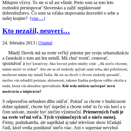
Milujem výzvy. To ste si už asi všimli. Preto som sa toto leto
rozhodol prestopovať Slovensko a zažiť neplánované
dobrodružstvo. Čo som sa vďaka stopovaniu dozvedel o sebe a
našej krajine?
(viac…)
Kto nezažil, neuverí…
24. februára 2013
|
Ostatné
Mladý človek má na svete veľký priestor pre svoju sebarealizáciu
a častokrát o tom ani len netuší. Má chuť tvoriť, cestovať,
spoznávať a
byť kreatívny
. Ako hovorí jeden múdry citát: „Ak niečo chceme,
máme motív to získať“. Isto ste sa už niekedy spýtali sami seba, aké príležitosti,
možnosti máme my mladí ľudia. Ak ste sa chceli v živote niekedy presadiť,
možno vás odradili peniaze, skúsenosti, takmer žiadna podpora vášho okolia a
nuda, ktorá vás aktuálne sprevádzala.
Kde teda môžete načerpať novú
motiváciu a inšpiráciu?
S odpoveďou nebudem dlho otáľať. Pokiaľ sa chcete v budúcnosti
dobre uplatniť, chcete byť úspešní a chcete robiť to čo vás baví a o
čom snívate, musíte byť niečim výnimoční.
Priemerných ľudí je
na svete veľmi veľa. Tých výnimočných už o niečo menej.
Firmy, podnikatelia, ale napríklad aj také televízne show hľadajú
ľudí, ktorí vedia ponúknuť niečo viac. Ani v superstar nevyhrá