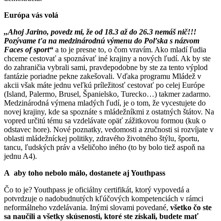
Európa vás volá
,,Ahoj Jarino, povedz mi, že od 18.3 až do 26.3 nemáš nič!!!
Pozývame ťa na medzinárodnú výmenu do Poľska s názvom
Faces of sport“
a to je presne to, o čom vravím. Ako mladí ľudia
chceme cestovať a spoznávať iné krajiny a nových ľudí. Ak by ste
do zahraničia vybrali sami, pravdepodobne by ste za tento výplod
fantázie poriadne pekne zakešovali. Vďaka programu Mládež v
akcii však máte jednu veľkú príležitosť cestovať po celej Európe
(Island, Palermo, Brusel, Španielsko, Turecko…) takmer zadarmo.
Medzinárodná výmena mladých ľudí, je o tom, že vycestujete do
novej krajiny, kde sa spoznáte s mládežníkmi z ostatných štátov. Na
vopred určitú tému sa vzdelávate opäť zážitkovou formou (kuk o
odstavec hore). Nové poznatky, vedomosti a zručnosti si rozvíjate v
oblasti mládežníckej politiky, zdravého životného štýlu, športu,
tancu, ľudských práv a všeličoho iného (to by bolo tiež aspoň na
jednu A4).
A aby toho nebolo málo, dostanete aj Youthpass
Čo to je? Youthpass je oficiálny certifikát, ktorý vypovedá a
potvrdzuje o nadobudnutých kľúčových kompetenciách v rámci
neformálneho vzdelávania. Inými slovami povedané,
všetko čo ste
sa naučili a všetky skúsenosti, ktoré ste získali, budete mať