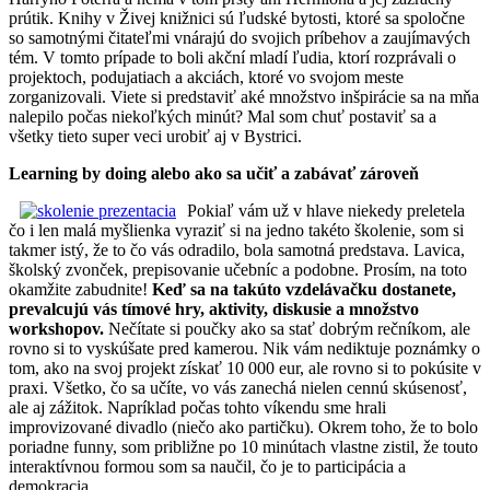
prútik. Knihy v Živej knižnici sú ľudské bytosti, ktoré sa spoločne
so samotnými čitateľmi vnárajú do svojich príbehov a zaujímavých
tém. V tomto prípade to boli akční mladí ľudia, ktorí rozprávali o
projektoch, podujatiach a akciách, ktoré vo svojom meste
zorganizovali. Viete si predstaviť aké množstvo inšpirácie sa na mňa
nalepilo počas niekoľkých minút? Mal som chuť postaviť sa a
všetky tieto super veci urobiť aj v Bystrici.
Learning by doing alebo ako sa učiť a zabávať zároveň
Pokiaľ vám už v hlave niekedy preletela
čo i len malá myšlienka vyraziť si na jedno takéto školenie, som si
takmer istý, že to čo vás odradilo, bola samotná predstava. Lavica,
školský zvonček, prepisovanie učebníc a podobne. Prosím, na toto
okamžite zabudnite!
Keď sa na takúto vzdelávačku dostanete,
prevalcujú vás tímové hry, aktivity, diskusie a množstvo
workshopov.
Nečítate si poučky ako sa stať dobrým rečníkom, ale
rovno si to vyskúšate pred kamerou. Nik vám nediktuje poznámky o
tom, ako na svoj projekt získať 10 000 eur, ale rovno si to pokúsite v
praxi. Všetko, čo sa učíte, vo vás zanechá nielen cennú skúsenosť,
ale aj zážitok. Napríklad počas tohto víkendu sme hrali
improvizované divadlo (niečo ako partičku). Okrem toho, že to bolo
poriadne funny, som približne po 10 minútach vlastne zistil, že touto
interaktívnou formou som sa naučil, čo je to participácia a
demokracia.