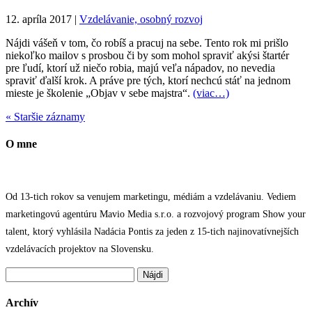
12. apríla 2017
|
Vzdelávanie, osobný rozvoj
Nájdi vášeň v tom, čo robíš a pracuj na sebe. Tento rok mi prišlo
niekoľko mailov s prosbou či by som mohol spraviť akýsi štartér
pre ľudí, ktorí už niečo robia, majú veľa nápadov, no nevedia
spraviť ďalší krok. A práve pre tých, ktorí nechcú stáť na jednom
mieste je školenie „Objav v sebe majstra“.
(viac…)
« Staršie záznamy
O mne
Od 13-tich rokov sa venujem marketingu, médiám a vzdelávaniu. Vediem
marketingovú agentúru Mavio Media s.r.o. a rozvojový program Show your
talent, ktorý vyhlásila Nadácia Pontis za jeden z 15-tich najinovatívnejších
vzdelávacích projektov na Slovensku.
Hľadať:
Archív