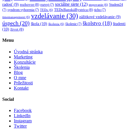
sociálne siete
(12)
radosť
(9)
rozhovor
(8)
rozvoj
(7)
Student24
stopovanie
(6)
TEDxBanskáBystrica
(8)
(7)
syndrom vyhorenia
(7)
ticho
(7)
TEDx
(6)
vzdelávanie
(30)
zážitkové vzdelávanie
(9)
timemanagement
(6)
úspech
(20)
školstvo
(18)
škola
(10)
študenti
školenie
(7)
školenia
(6)
(10)
život
(8)
Menu
Úvodná stránka
Marketing
Konzultácie
Školenia
Blog
O mne
Príležitosti
Kontakt
Social
Facebook
LinkedIn
Instagram
Twitter