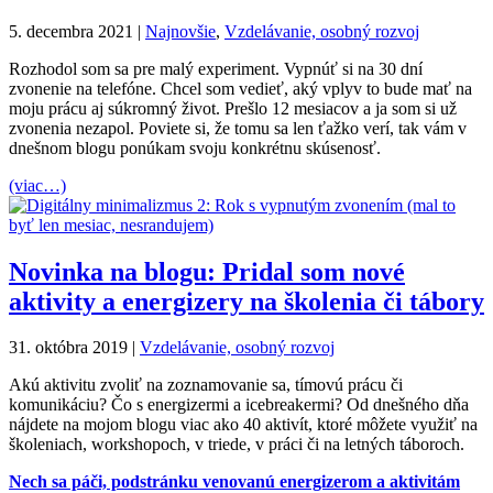
5. decembra 2021
|
Najnovšie
,
Vzdelávanie, osobný rozvoj
Rozhodol som sa pre malý experiment. Vypnúť si na 30 dní
zvonenie na telefóne. Chcel som vedieť, aký vplyv to bude mať na
moju prácu aj súkromný život. Prešlo 12 mesiacov a ja som si už
zvonenia nezapol. Poviete si, že tomu sa len ťažko verí, tak vám v
dnešnom blogu ponúkam svoju konkrétnu skúsenosť.
(viac…)
Novinka na blogu: Pridal som nové
aktivity a energizery na školenia či tábory
31. októbra 2019
|
Vzdelávanie, osobný rozvoj
Akú aktivitu zvoliť na zoznamovanie sa, tímovú prácu či
komunikáciu? Čo s energizermi a icebreakermi? Od dnešného dňa
nájdete na mojom blogu viac ako 40 aktivít, ktoré môžete využiť na
školeniach, workshopoch, v triede, v práci či na letných táboroch.
Nech sa páči, podstránku venovanú energizerom a aktivitám