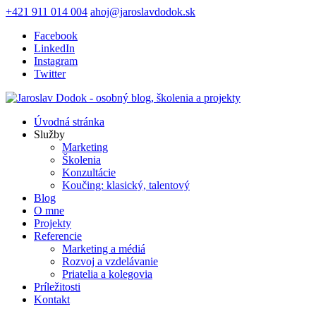
+421 911 014 004
ahoj@jaroslavdodok.sk
Facebook
LinkedIn
Instagram
Twitter
Úvodná stránka
Služby
Marketing
Školenia
Konzultácie
Koučing: klasický, talentový
Blog
O mne
Projekty
Referencie
Marketing a médiá
Rozvoj a vzdelávanie
Priatelia a kolegovia
Príležitosti
Kontakt