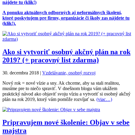
nájdete tu (klik!)
A ponuku aktuálnych odborných aj neformálnych školení,
ktoré poskytujem pre firmy, organizácie či školy zas nájdete tu
(klik!).
Ako si vytvoriť osobný akčný plán na rok
2019? (+ pracovný list zdarma)
30. decembra 2018
|
Vzdelávanie, osobný rozvoj
Nový rok = nové vízie a sny. Ak chceme, aby sa stali realitou,
musíme pre to niečo spraviť. V dnešnom blogu vám ukážem
praktický návod ako objaviť svoju víziu a vytvoriť si osobný akčný
plán na rok 2019, ktorý vám pomôže rozvíjať sa.
(viac…)
Pripravujem nové školenie: Objav v sebe
majstra