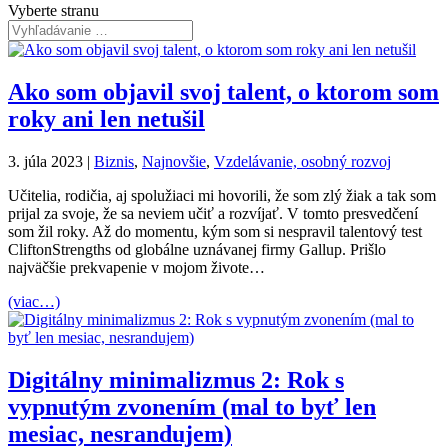
Vyberte stranu
Ako som objavil svoj talent, o ktorom som
roky ani len netušil
3. júla 2023
|
Biznis
,
Najnovšie
,
Vzdelávanie, osobný rozvoj
Učitelia, rodičia, aj spolužiaci mi hovorili, že som zlý žiak a tak som
prijal za svoje, že sa neviem učiť a rozvíjať. V tomto presvedčení
som žil roky. Až do momentu, kým som si nespravil talentový test
CliftonStrengths od globálne uznávanej firmy Gallup. Prišlo
najväčšie prekvapenie v mojom živote…
(viac…)
Digitálny minimalizmus 2: Rok s
vypnutým zvonením (mal to byť len
mesiac, nesrandujem)