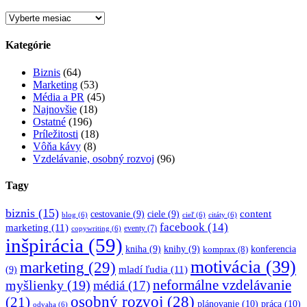
Archív
Kategórie
Biznis
(64)
Marketing
(53)
Média a PR
(45)
Najnovšie
(18)
Ostatné
(196)
Príležitosti
(18)
Vôňa kávy
(8)
Vzdelávanie, osobný rozvoj
(96)
Tagy
biznis
(15)
content
cestovanie
(9)
ciele
(9)
blog
(6)
cieľ
(6)
citáty
(6)
facebook
(14)
marketing
(11)
eventy
(7)
copywriting
(6)
inšpirácia
(59)
kniha
(9)
knihy
(9)
konferencia
komprax
(8)
motivácia
(39)
marketing
(29)
mladí ľudia
(11)
(9)
myšlienky
(19)
neformálne vzdelávanie
médiá
(17)
osobný rozvoj
(28)
(21)
plánovanie
(10)
práca
(10)
odvaha
(6)